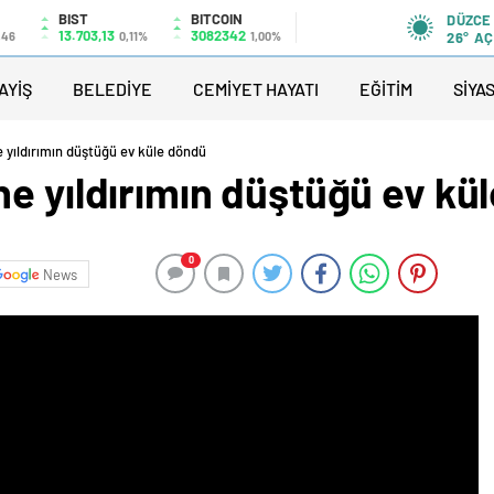
BIST
BITCOIN
DÜZCE
13.703,13
3082342
,46
0,11%
1,00%
26°
AÇ
AYİŞ
BELEDİYE
CEMİYET HAYATI
EĞİTİM
SİYA
 yıldırımın düştüğü ev küle döndü
ne yıldırımın düştüğü ev kü
0
News