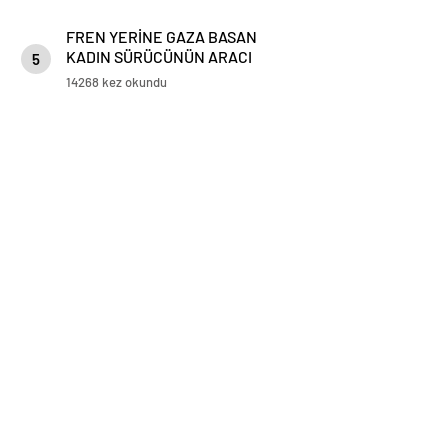
FREN YERİNE GAZA BASAN
KADIN SÜRÜCÜNÜN ARACI
5
KORKULUKLARDA ASILI KALDI
14268 kez okundu