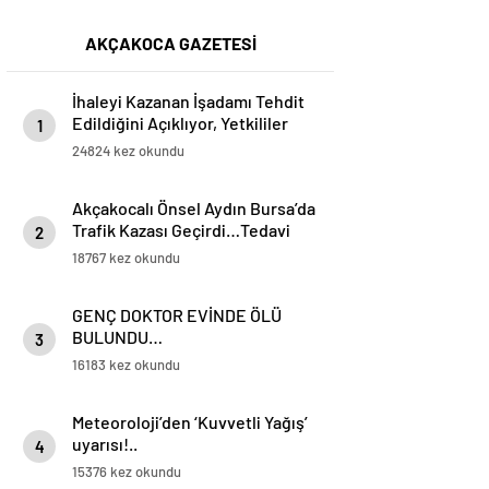
AKÇAKOCA GAZETESİ
İhaleyi Kazanan İşadamı Tehdit
Edildiğini Açıklıyor, Yetkililer
1
Suskun!
24824 kez okundu
Akçakocalı Önsel Aydın Bursa’da
Trafik Kazası Geçirdi…Tedavi
2
Altına Alınan Gencin Hayati
18767 kez okundu
Tehlikesi Sürüyor
GENÇ DOKTOR EVİNDE ÖLÜ
BULUNDU…
3
16183 kez okundu
Meteoroloji’den ‘Kuvvetli Yağış’
uyarısı!..
4
15376 kez okundu