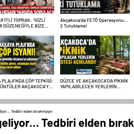
RTİ’Lİ TOPRAK: “GİZLİ
Akçakoca’da FETÖ Operasyonu…
 DÜZENEĞİYLE BİZE
2 Tutuklama!
PERASYONU YAPILDI”
 PLAJI’NDA ÇÖP TEPKİSİ:
DÜZCE VE AKÇAKOCA’DA PİKNİK
RÜNTÜLER AKÇAKOCA’YA
YAPILABİLECEK YERLERİN
IYOR
LİSTESİ AÇIKLANDI!
liyor… Tedbiri elden bırakmayın
geliyor… Tedbiri elden bıra