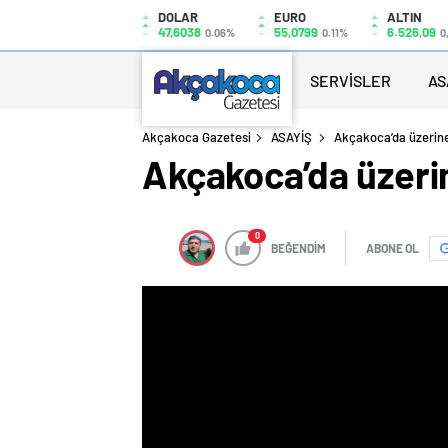
DOLAR
EURO
ALTIN
47,6038
55,0799
6.526,09
0.06%
0.11%
0
SERVİSLER
AS
Akçakoca Gazetesi
ASAYİŞ
Akçakoca’da üzerine
Akçakoca’da üzeri
0
BEĞENDİM
ABONE OL