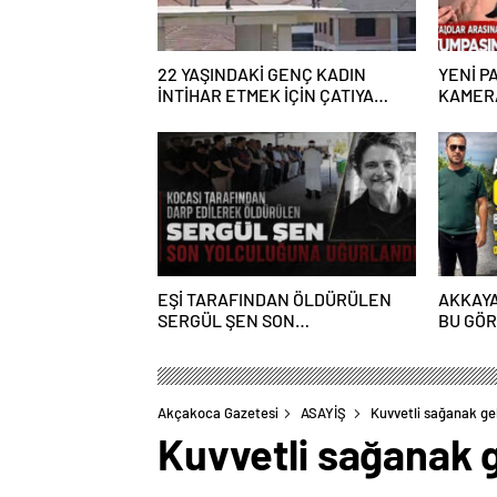
22 YAŞINDAKİ GENÇ KADIN
YENİ PA
İNTİHAR ETMEK İÇİN ÇATIYA
KAMERA
ÇIKTI
ALGI O
EŞİ TARAFINDAN ÖLDÜRÜLEN
AKKAYA
SERGÜL ŞEN SON
BU GÖ
YOLCULUĞUNA UĞURLANDI
YAKIŞM
Akçakoca Gazetesi
ASAYİŞ
Kuvvetli sağanak ge
Kuvvetli sağanak 