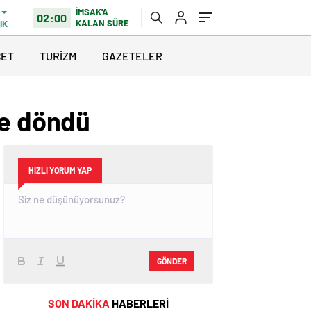
İMSAK'A
02:00
KALAN SÜRE
IK
SET
TURİZM
GAZETELER
le döndü
HIZLI YORUM YAP
GÖNDER
SON DAKİKA
HABERLERİ