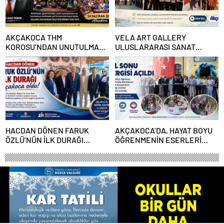
AKÇAKOCA THM
VELA ART GALLERY
KOROSU’NDAN UNUTULMAZ
ULUSLARARASI SANAT
GECE
BULUŞMASI AKÇAKOCA’DA
SANATSEVERLERLE
BULUŞTU
HACDAN DÖNEN FARUK
AKÇAKOCA’DA, HAYAT BOYU
ÖZLÜ’NÜN İLK DURAĞI
ÖĞRENMENİN ESERLERİ
AKÇAKOCA OLDU
GÖRÜCÜYE ÇIKTI