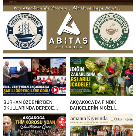
BURHAN ÖZDEMİR’DEN
AKÇAKOCA’DA FINDIK
OKULLARINDA DERECE
BAHÇELERİNİN GİZLİ
YAPAN ÖĞRENCİLERE
DÜŞMANINA KARŞI ARILI
BAŞARI BELGELERİ VE
MÜCADELE
BURSLAR VERİLDİ