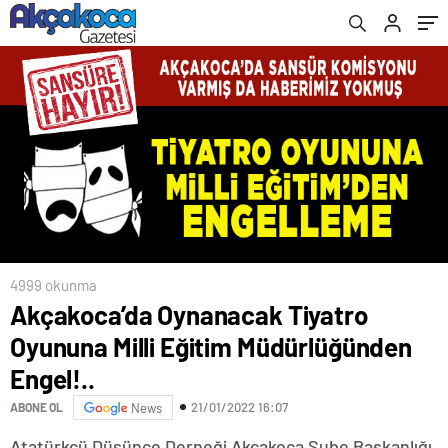
4999 okunma
Akçakoca’da Oynanacak Tiyatro
Oyununa Milli Eğitim Müdürlüğünden
Engel!..
21/01/2022 16:07
ABONE OL
News
Atatürkçü Düşünce Derneği Akçakoca Şube Başkanlığı