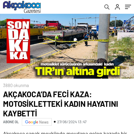
3880 okunma
AKÇAKOCA’DA FECİ KAZA:
MOTOSİKLETTEKİ KADIN HAYATINI
KAYBETTİ
27/06/2024 13:47
ABONE OL
News
Akçakoca sapak mevkiinde meydana gelen kazada bir