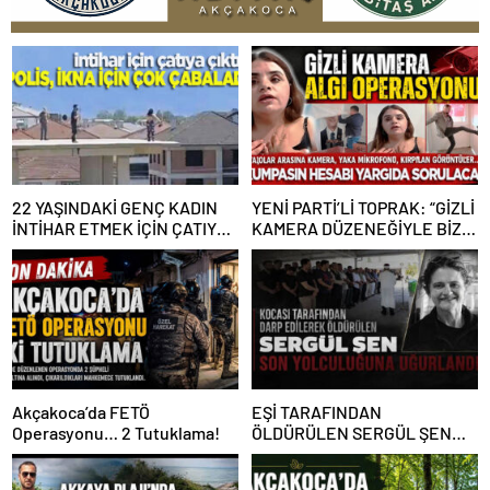
22 YAŞINDAKİ GENÇ KADIN
YENİ PARTİ’Lİ TOPRAK: “GİZLİ
İNTİHAR ETMEK İÇİN ÇATIYA
KAMERA DÜZENEĞİYLE BİZE
ÇIKTI
ALGI OPERASYONU YAPILDI”
Akçakoca’da FETÖ
EŞİ TARAFINDAN
Operasyonu… 2 Tutuklama!
ÖLDÜRÜLEN SERGÜL ŞEN
SON YOLCULUĞUNA
UĞURLANDI