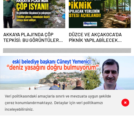
AKKAYA PLAJI’NDA ÇÖP
DÜZCE VE AKÇAKOCA’DA
TEPKİSİ: BU GÖRÜNTÜLER
PİKNİK YAPILABİLECEK
AKÇAKOCA’YA YAKIŞMIYOR
YERLERİN LİSTESİ
AÇIKLANDI!
Veri politikasındaki amaçlarla sınırlı ve mevzuata uygun şekilde
çerez konumlandırmaktayız. Detaylar için veri politikamızı
0
1
0
0
inceleyebilirsiniz.
4411 okunma