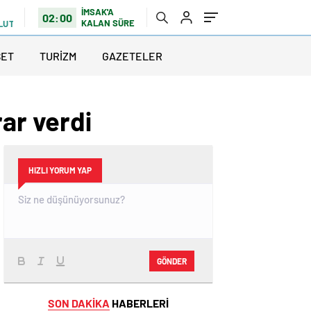
İMSAK'A
02:00
KALAN SÜRE
LUTLU
SET
TURİZM
GAZETELER
rar verdi
HIZLI YORUM YAP
GÖNDER
SON DAKİKA
HABERLERİ