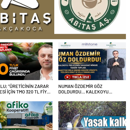
LU; “ÜRETİCİNİN ZARAR
NUMAN ÖZDEMİR GÖZ
Sİ İÇİN TMO 320 TL FİYAT
DOLDURDU… KALEKOYU
MALI”
PROJESİNİN SAHADAKİ MİMARI
TAKDİR TOPLADI