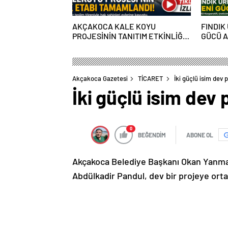
AKÇAKOCA KALE KOYU
FINDIK
PROJESİNİN TANITIM ETKİNLİĞİ
GÜCÜ A
MUHTEŞEM OLDU
BÜYÜY
Akçakoca Gazetesi
TİCARET
İki güçlü isim dev 
İki güçlü isim dev
0
BEĞENDİM
ABONE OL
Akçakoca Belediye Başkanı Okan Yanmaz 
Abdülkadir Pandul, dev bir projeye ortak