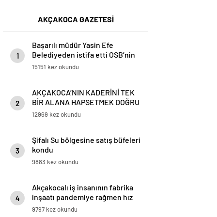
AKÇAKOCA GAZETESİ
Başarılı müdür Yasin Efe
Belediyeden istifa etti OSB’nin
1
başına geçiyor
15151 kez okundu
AKÇAKOCA’NIN KADERİNİ TEK
BİR ALANA HAPSETMEK DOĞRU
2
DEĞİL
12969 kez okundu
Şifalı Su bölgesine satış büfeleri
kondu
3
9883 kez okundu
Akçakocalı iş insanının fabrika
inşaatı pandemiye rağmen hız
4
kesmiyor
9797 kez okundu