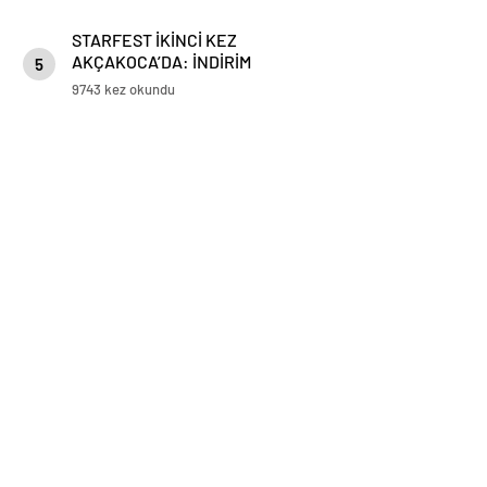
STARFEST İKİNCİ KEZ
AKÇAKOCA’DA: İNDİRİM
5
STANTLARINA YOĞUN İLGİ
9743 kez okundu