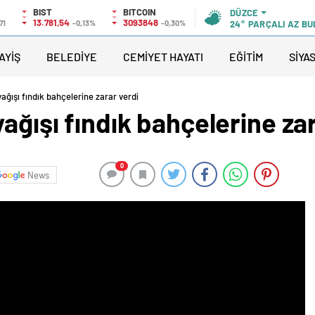
BIST
BITCOIN
DÜZCE
13.781,54
3093848
71
-0,13%
-0,30%
24°
PARÇALI AZ BU
AYİŞ
BELEDİYE
CEMİYET HAYATI
EĞİTİM
SİYA
ağışı fındık bahçelerine zarar verdi
ağışı fındık bahçelerine za
0
News