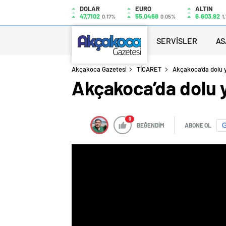
DOLAR
EURO
ALTIN
47,7102
55,0468
6.603,92
0.17%
0.05%
1,
SERVİSLER
AS
Akçakoca Gazetesi
TİCARET
Akçakoca’da dolu y
Akçakoca’da dolu y
0
BEĞENDİM
ABONE OL