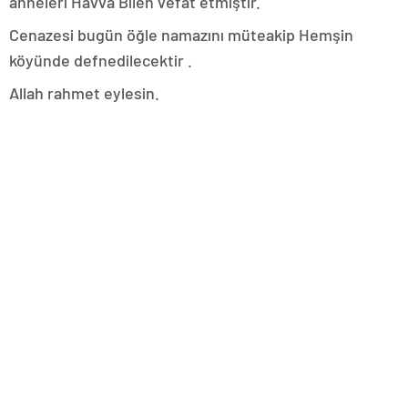
anneleri Havva Bilen vefat etmiştir.
Cenazesi bugün öğle namazını müteakip Hemşin
köyünde defnedilecektir .
Allah rahmet eylesin.