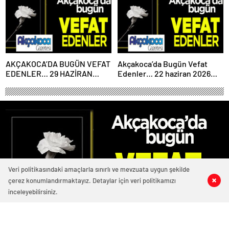
AKÇAKOCA’DA BUGÜN VEFAT
Akçakoca’da Bugün Vefat
EDENLER… 29 HAZİRAN
Edenler… 22 haziran 2026
2026 PAZARTESİ
Pazartesi
Veri politikasındaki amaçlarla sınırlı ve mevzuata uygun şekilde
çerez konumlandırmaktayız. Detaylar için veri politikamızı
0
0
0
0
inceleyebilirsiniz.
3484 okunma