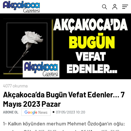
4077 okunma
Akçakoca’da Bugün Vefat Edenler… 7
Mayıs 2023 Pazar
07/05/2023 10:20
ABONE OL
News
1- Kalkın köyünden merhum Mehmet Özdoğan’ın oğlu;