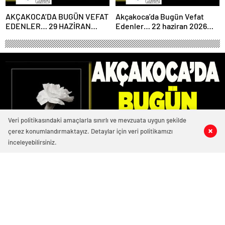
AKÇAKOCA’DA BUGÜN VEFAT
Akçakoca’da Bugün Vefat
EDENLER… 29 HAZİRAN
Edenler… 22 haziran 2026
2026 PAZARTESİ
Pazartesi
Veri politikasındaki amaçlarla sınırlı ve mevzuata uygun şekilde
çerez konumlandırmaktayız. Detaylar için veri politikamızı
0
1
0
0
inceleyebilirsiniz.
3293 okunma
Akçakoca’da Bugün Vefat Edenler… 1
Mayıs 2023 Pazartesi
01/05/2023 13:33
ABONE OL
News