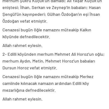
merhum Şükrü Küçük’ün damadı; Ali YAşar Küçük’ün
eniştesi; İlhan, Serkan ve Zeynep’in babaları; Hasan
Şengül’ün kayınpederi; Gülhan Özdoğan’ın eşi İhsan
Özdoğan vefat etmiştir.
Cenazesi bugün öğle namazını müteakip Kalkın
köyünde defnedilecektir.
Allah rahmet eylesin.
2- Edilli köyünden merhum Mehmet Ali Horoz’un oğlu;
merhum Aydın, Metin, Mehmet Horoz’un babaları
Dursun Horoz vefat etmiştir.
Cenazesi bugün öğle namazını müteakip Merkez
camiinde kılınacak namazın ardından Edilli köy
mezarlığına defnedilecektir.
Allah rahmet eylesin.