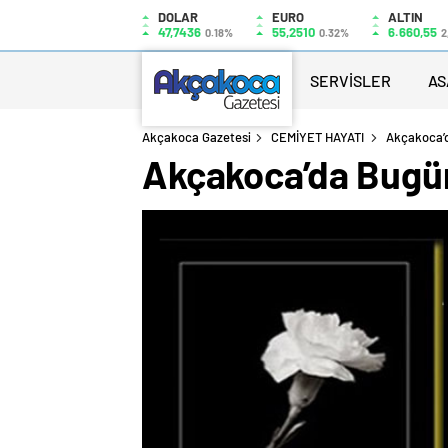
DOLAR
EURO
ALTIN
47,7436
55,2510
6.660,55
0.18%
0.32%
2
SERVİSLER
AS
Akçakoca Gazetesi
CEMİYET HAYATI
Akçakoca’d
Akçakoca’da Bugün