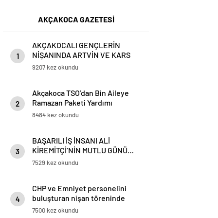
AKÇAKOCA GAZETESİ
AKÇAKOCALI GENÇLERİN
NİŞANINDA ARTVİN VE KARS
1
OYUNLARI BİRLİKTE OYNANDI
9207 kez okundu
Akçakoca TSO’dan Bin Aileye
Ramazan Paketi Yardımı
2
8484 kez okundu
BAŞARILI İŞ İNSANI ALİ
KİREMİTÇİ’NİN MUTLU GÜNÜ…
3
7529 kez okundu
CHP ve Emniyet personelini
buluşturan nişan töreninde
4
renkli anlar yaşandı
7500 kez okundu