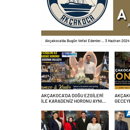
Akçakoca'da Bugün Vefat Edenler... 3 Haziran 2024
AKÇAKOCA’DA DOĞU EZGİLERİ
AKÇAK
İLE KARADENİZ HORONU AYNI
GECEY
DÜĞÜNDE BULUŞTU