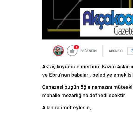
1
BEĞENDİM
ABONE OL
Aktaş köyünden merhum Kazım Aslan’ın 
ve Ebru’nun babaları, belediye emeklis
Cenazesi bugün öğle namazını müteakip
mahalle mezarlığına defnedilecektir.
Allah rahmet eylesin.