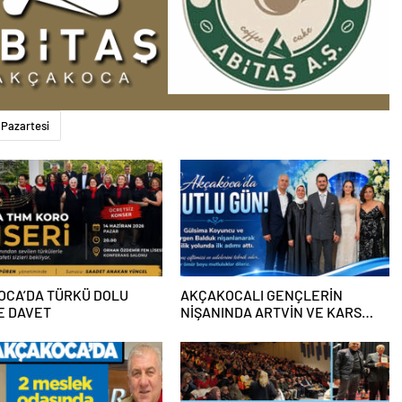
 Pazartesi
OCA’DA TÜRKÜ DOLU
AKÇAKOCALI GENÇLERİN
E DAVET
NİŞANINDA ARTVİN VE KARS
OYUNLARI BİRLİKTE OYNANDI