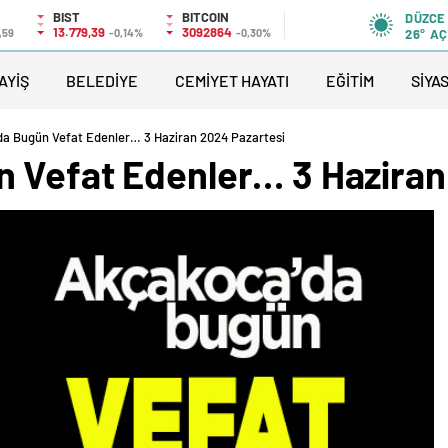
BIST
BITCOIN
DÜZCE
13.779,39
3092864
,59
-0,14%
-0,30%
26°
AÇ
AYİŞ
BELEDİYE
CEMİYET HAYATI
EĞİTİM
SİYA
a Bugün Vefat Edenler… 3 Haziran 2024 Pazartesi
 Vefat Edenler… 3 Haziran