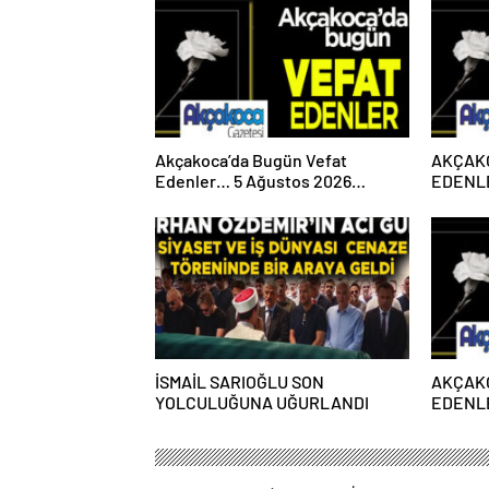
Akçakoca’da Bugün Vefat
AKÇAK
Edenler… 5 Ağustos 2026
EDENLE
Çarşamba
PAZART
İSMAİL SARIOĞLU SON
AKÇAK
YOLCULUĞUNA UĞURLANDI
EDENLE
PAZART