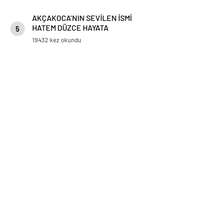
AKÇAKOCA’NIN SEVİLEN İSMİ
HATEM DÜZCE HAYATA
5
GÖZLERİNİ YUMDU
19432 kez okundu