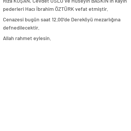
Rıza KOŞAN, Cevdet USLU ve Hüseyin BASKIN ın kayın
pederleri Hacı İbrahim ÖZTÜRK vefat etmiştir.
Cenazesi bugün saat 12.00’de Dereköyü mezarlığına
defnedilecektir.
Allah rahmet eylesin.