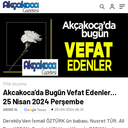
1748 okunma
Akcakoca’da Bugün Vefat Edenler…
25 Nisan 2024 Perşembe
25/04/2024 09:01
ABONE OL
News
Dereköy’den İsmail ÖZTÜRK ün babası, Nusret TÜR, Ali