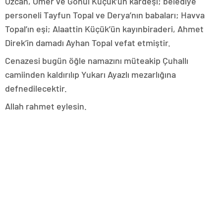
Özcan, Ömer ve Gönül Küçük’ün kardeşi; belediye
personeli Tayfun Topal ve Derya’nın babaları; Havva
Topal’ın eşi; Alaattin Küçük’ün kayınbiraderi, Ahmet
Direk’in damadı Ayhan Topal vefat etmiştir.
Cenazesi bugün öğle namazını müteakip Çuhallı
camiinden kaldırılıp Yukarı Ayazlı mezarlığına
defnedilecektir.
Allah rahmet eylesin.