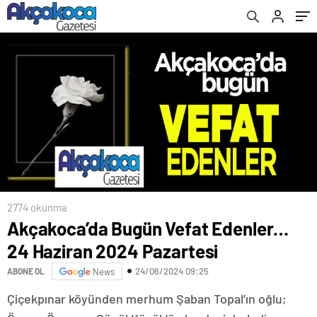
2774 okunma
Akçakoca’da Bugün Vefat Edenler…
24 Haziran 2024 Pazartesi
24/06/2024 09:25
ABONE OL
News
Çiçekpınar köyünden merhum Şaban Topal’ın oğlu;