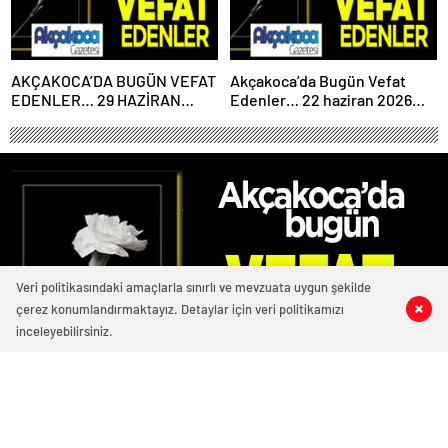
AKÇAKOCA’DA BUGÜN VEFAT
Akçakoca’da Bugün Vefat
EDENLER… 29 HAZİRAN
Edenler… 22 haziran 2026
2026 PAZARTESİ
Pazartesi
Veri politikasındaki amaçlarla sınırlı ve mevzuata uygun şekilde
çerez konumlandırmaktayız. Detaylar için veri politikamızı
1
1
0
0
inceleyebilirsiniz.
2763 okunma
Akcakoca’da Bugün Vefat Edenler…