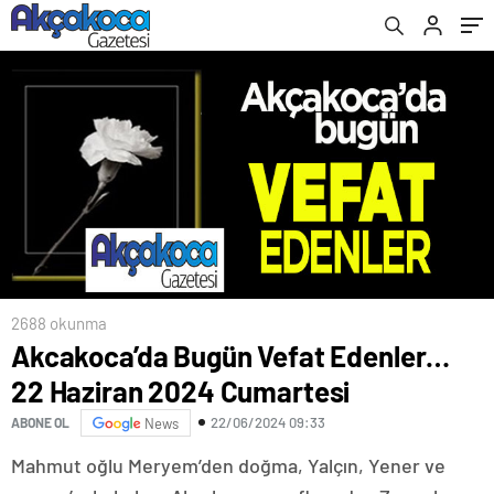
2688 okunma
Akcakoca’da Bugün Vefat Edenler…
22 Haziran 2024 Cumartesi
22/06/2024 09:33
ABONE OL
News
Mahmut oğlu Meryem’den doğma, Yalçın, Yener ve