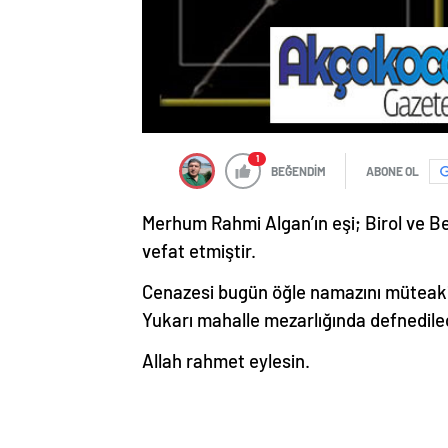
1
BEĞENDİM
ABONE OL
Merhum Rahmi Algan’ın eşi; Birol ve Ber
vefat etmiştir.
Cenazesi bugün öğle namazını müteaki
Yukarı mahalle mezarlığında defnedile
Allah rahmet eylesin.