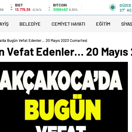
BIST
BITCOIN
DÜZCE
13.779,39
3098493
,58
-0,14%
0,30%
27°
AÇ
AYİŞ
BELEDİYE
CEMİYET HAYATI
EĞİTİM
SİYA
’da Bugün Vefat Edenler… 20 Mayıs 2023 Cumartesi
n Vefat Edenler… 20 Mayıs