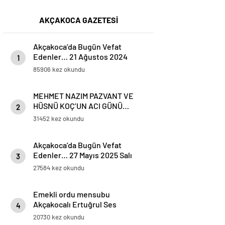
AKÇAKOCA GAZETESİ
Akçakoca’da Bugün Vefat
Edenler… 21 Ağustos 2024
1
Çarşamba
85906 kez okundu
MEHMET NAZIM PAZVANT VE
HÜSNÜ KOÇ’UN ACI GÜNÜ…
2
31452 kez okundu
Akçakoca’da Bugün Vefat
Edenler… 27 Mayıs 2025 Salı
3
27584 kez okundu
Emekli ordu mensubu
Akçakocalı Ertuğrul Ses
4
Koronavirüse yenik düştü
20730 kez okundu