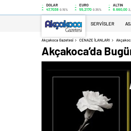
DOLAR
EURO
ALTIN
47,7038
55,2170
6.660,00
0.15%
0.35%
2
SERVİSLER
AS
Akçakoca Gazetesi
CENAZE İLANLARI
Akçakoca
Akçakoca’da Bugü