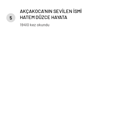
AKÇAKOCA’NIN SEVİLEN İSMİ
HATEM DÜZCE HAYATA
5
GÖZLERİNİ YUMDU
19410 kez okundu