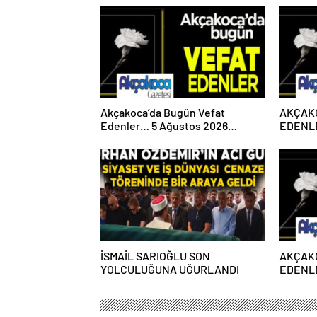
Akçakoca’da Bugün Vefat
AKÇAK
Edenler… 5 Ağustos 2026
EDENLE
Çarşamba
PAZART
İSMAİL SARIOĞLU SON
AKÇAK
YOLCULUĞUNA UĞURLANDI
EDENLE
PAZART