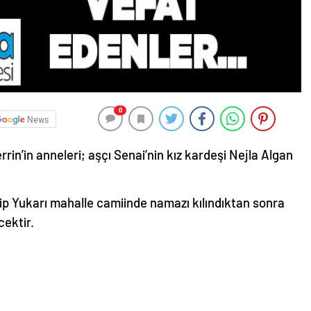
0
News
rin’in anneleri; aşçı Senai’nin kız kardeşi Nejla Algan
p Yukarı mahalle camiinde namazı kılındıktan sonra
cektir.