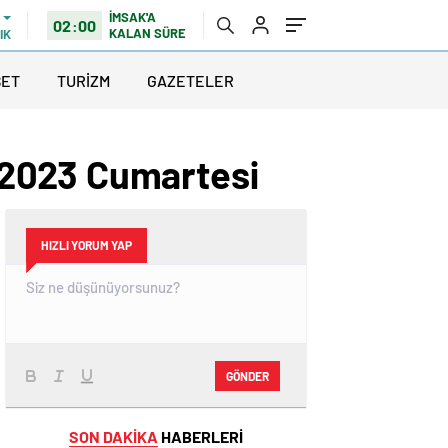
İMSAK'A
02:00
KALAN SÜRE
IK
SET
TURİZM
GAZETELER
 2023 Cumartesi
HIZLI YORUM YAP
GÖNDER
SON DAKİKA
HABERLERİ