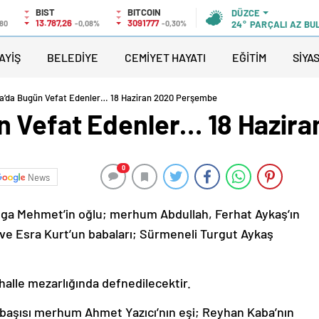
BIST
BITCOIN
DÜZCE
13.787,26
3091777
,80
-0,08%
-0,30%
24°
PARÇALI AZ BU
AYİŞ
BELEDİYE
CEMİYET HAYATI
EĞİTİM
SİYA
’da Bugün Vefat Edenler… 18 Haziran 2020 Perşembe
n Vefat Edenler… 18 Hazir
0
News
nga Mehmet’in oğlu; merhum Abdullah, Ferhat Aykaş’ın
 ve Esra Kurt’un babaları; Sürmeneli Turgut Aykaş
halle mezarlığında defnedilecektir.
tabaşısı merhum Ahmet Yazıcı’nın eşi; Reyhan Kaba’nın