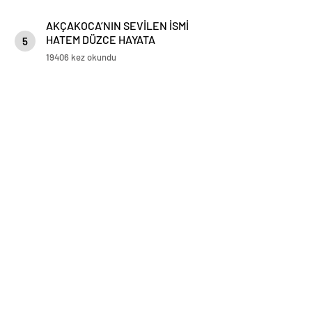
AKÇAKOCA’NIN SEVİLEN İSMİ
HATEM DÜZCE HAYATA
5
GÖZLERİNİ YUMDU
19406 kez okundu