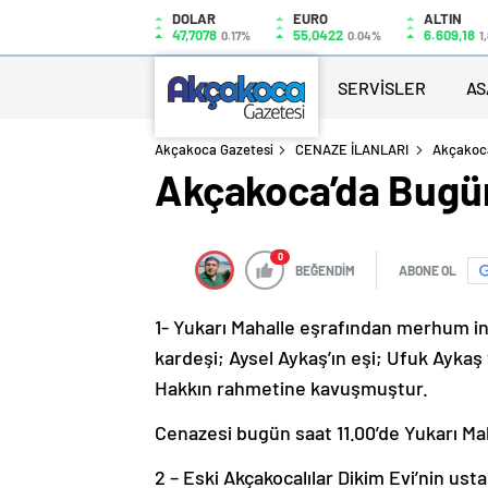
DOLAR
EURO
ALTIN
47,7078
55,0422
6.609,18
0.17%
0.04%
1
SERVİSLER
AS
Akçakoca Gazetesi
CENAZE İLANLARI
Akçakoca
Akçakoca’da Bugü
0
BEĞENDİM
ABONE OL
1- Yukarı Mahalle eşrafından merhum i
kardeşi; Aysel Aykaş’ın eşi; Ufuk Aykaş
Hakkın rahmetine kavuşmuştur.
Cenazesi bugün saat 11.00’de Yukarı Ma
2 – Eski Akçakocalılar Dikim Evi’nin us