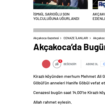
İSMAİL SARIOĞLU SON
AKÇAK
YOLCULUĞUNA UĞURLANDI
EDENLE
PAZART
Akçakoca Gazetesi
CENAZE İLANLARI
Akçakoca
Akçakoca’da Bugü
0
BEĞENDİM
ABONE OL
Kirazlı köyünden merhum Mehmet Ali Gö
Göbül’ün anneleri Hanife Göbül vefat et
Cenazesi bugün saat 14.00’te Kirazlı kö
Allah rahmet eylesin.