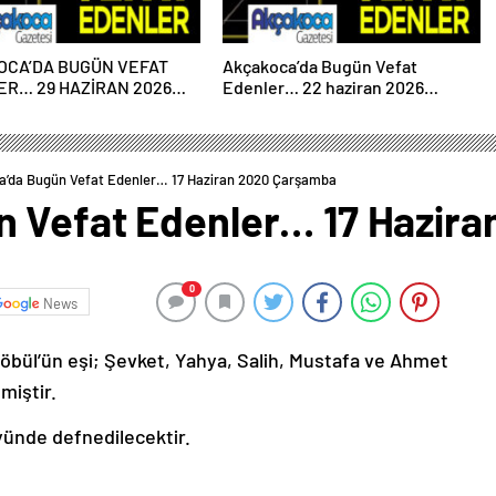
OCA’DA BUGÜN VEFAT
Akçakoca’da Bugün Vefat
R… 29 HAZİRAN 2026
Edenler… 22 haziran 2026
ESİ
Pazartesi
’da Bugün Vefat Edenler… 17 Haziran 2020 Çarşamba
n Vefat Edenler… 17 Hazir
0
News
bül’ün eşi; Şevket, Yahya, Salih, Mustafa ve Ahmet
miştir.
yünde defnedilecektir.