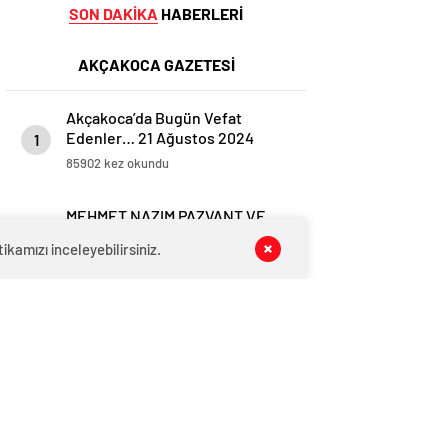
SON DAKİKA
HABERLERİ
AKÇAKOCA GAZETESİ
Akçakoca’da Bugün Vefat
Edenler… 21 Ağustos 2024
1
Çarşamba
85902 kez okundu
MEHMET NAZIM PAZVANT VE
HÜSNÜ KOÇ’UN ACI GÜNÜ…
2
kamızı inceleyebilirsiniz.
31448 kez okundu
Akçakoca’da Bugün Vefat
Edenler… 27 Mayıs 2025 Salı
3
27580 kez okundu
Emekli ordu mensubu
Akçakocalı Ertuğrul Ses
4