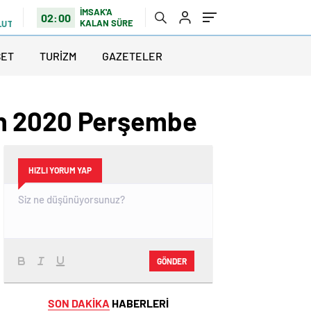
İMSAK'A
02:00
KALAN SÜRE
LUTLU
SET
TURİZM
GAZETELER
an 2020 Perşembe
HIZLI YORUM YAP
GÖNDER
SON DAKİKA
HABERLERİ