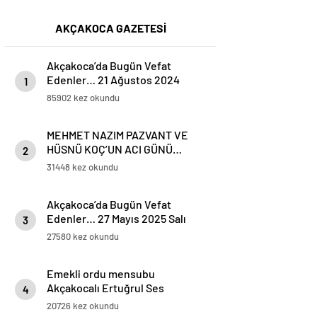
AKÇAKOCA GAZETESİ
Akçakoca’da Bugün Vefat
Edenler… 21 Ağustos 2024
1
Çarşamba
85902 kez okundu
MEHMET NAZIM PAZVANT VE
HÜSNÜ KOÇ’UN ACI GÜNÜ…
2
31448 kez okundu
Akçakoca’da Bugün Vefat
Edenler… 27 Mayıs 2025 Salı
3
27580 kez okundu
Emekli ordu mensubu
Akçakocalı Ertuğrul Ses
4
Koronavirüse yenik düştü
20726 kez okundu