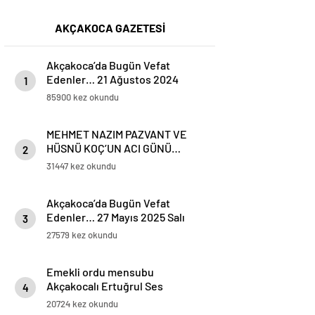
AKÇAKOCA GAZETESİ
Akçakoca’da Bugün Vefat
Edenler… 21 Ağustos 2024
1
Çarşamba
85900 kez okundu
MEHMET NAZIM PAZVANT VE
HÜSNÜ KOÇ’UN ACI GÜNÜ…
2
31447 kez okundu
Akçakoca’da Bugün Vefat
Edenler… 27 Mayıs 2025 Salı
3
27579 kez okundu
Emekli ordu mensubu
Akçakocalı Ertuğrul Ses
4
Koronavirüse yenik düştü
20724 kez okundu