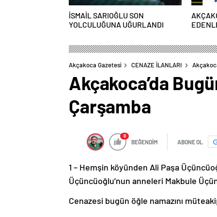
İSMAİL SARIOĞLU SON
AKÇAK
YOLCULUĞUNA UĞURLANDI
EDENLE
PAZART
Akçakoca Gazetesi
CENAZE İLANLARI
Akçakoca
Akçakoca’da Bugün 
Çarşamba
0
BEĞENDİM
ABONE OL
1 – Hemşin köyünden Ali Paşa Üçüncüoğlu
Üçüncüoğlu’nun anneleri Makbule Üçünc
Cenazesi bugün öğle namazını müteaki