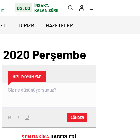
İMSAK'A
02:00
KALAN SÜRE
LUTLU
SET
TURİZM
GAZETELER
an 2020 Perşembe
HIZLI YORUM YAP
GÖNDER
SON DAKİKA
HABERLERİ