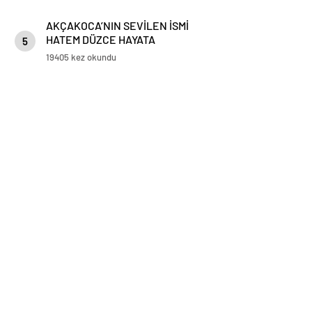
AKÇAKOCA’NIN SEVİLEN İSMİ
HATEM DÜZCE HAYATA
5
GÖZLERİNİ YUMDU
19405 kez okundu