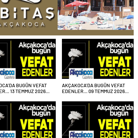
OCA’DA BUGÜN VEFAT
AKÇAKOCA’DA BUGÜN VEFAT
R… 13 TEMMUZ 2026
EDENLER… 09 TEMMUZ 2026
ESİ
PERŞEMBE