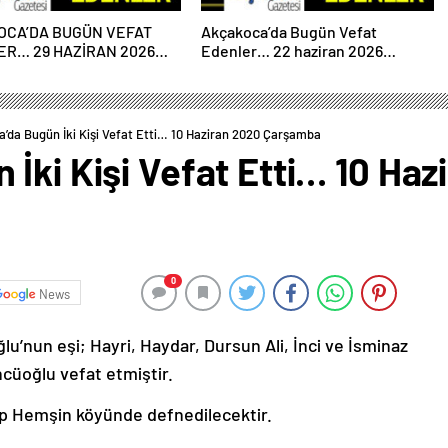
OCA’DA BUGÜN VEFAT
Akçakoca’da Bugün Vefat
R… 29 HAZİRAN 2026
Edenler… 22 haziran 2026
ESİ
Pazartesi
’da Bugün İki Kişi Vefat Etti… 10 Haziran 2020 Çarşamba
İki Kişi Vefat Etti… 10 Haz
0
News
’nun eşi; Hayri, Haydar, Dursun Ali, İnci ve İsminaz
üoğlu vefat etmiştir.
p Hemşin köyünde defnedilecektir.