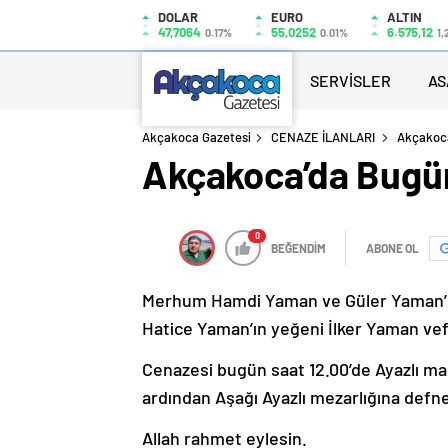
DOLAR
EURO
ALTIN
47,7064
55,0252
6.575,12
0.17%
0.01%
1,
SERVİSLER
AS
Akçakoca Gazetesi
CENAZE İLANLARI
Akçakoca
Akçakoca’da Bugü
0
BEĞENDİM
ABONE OL
Merhum Hamdi Yaman ve Güler Yaman’ın 
Hatice Yaman’ın yeğeni İlker Yaman vef
Cenazesi bugün saat 12.00’de Ayazlı ma
ardından Aşağı Ayazlı mezarlığına defne
Allah rahmet eylesin.