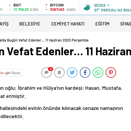
BIST
BITCOIN
DÜZCE
13.798,82
3067483
27
0,70%
-0,60%
27°
PARÇALI AZ BU
AYİŞ
BELEDİYE
CEMİYET HAYATI
EĞİTİM
SİYA
’da Bugün Vefat Edenler… 11 Haziran 2020 Perşembe
n Vefat Edenler… 11 Hazir
0
News
oğlu; İbrahim ve Hülya’nın kardeşi; Hasan, Mustafa,
at etmiştir.
hallesindeki evinin önünde kılınacak cenaze namazının
dilecektir.