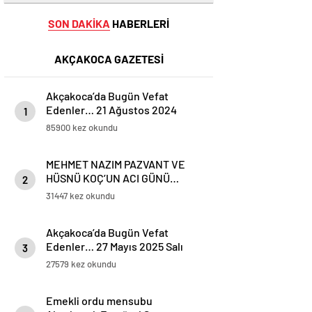
SON DAKİKA
HABERLERİ
AKÇAKOCA GAZETESİ
Akçakoca’da Bugün Vefat
Edenler… 21 Ağustos 2024
1
Çarşamba
85900 kez okundu
MEHMET NAZIM PAZVANT VE
HÜSNÜ KOÇ’UN ACI GÜNÜ…
2
31447 kez okundu
Akçakoca’da Bugün Vefat
Edenler… 27 Mayıs 2025 Salı
3
27579 kez okundu
Emekli ordu mensubu