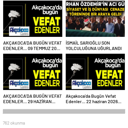
Çarşamba
PAZARTESİ
AKÇAKOCA’DA BUGÜN VEFAT
İSMAİL SARIOĞLU SON
EDENLER… 09 TEMMUZ 2026
YOLCULUĞUNA UĞURLANDI
PERŞEMBE
AKÇAKOCA’DA BUGÜN VEFAT
Akçakoca’da Bugün Vefat
EDENLER… 29 HAZİRAN
Edenler… 22 haziran 2026
2026 PAZARTESİ
Pazartesi
762 okunma