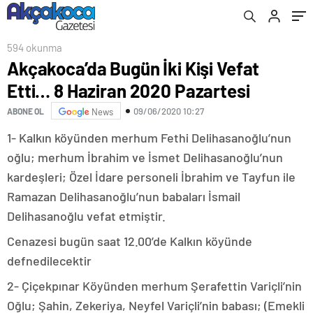
594 okunma
Akçakoca’da Bugün İki Kişi Vefat
Etti… 8 Haziran 2020 Pazartesi
09/06/2020 10:27
ABONE OL
News
1- Kalkın köyünden merhum Fethi Delihasanoğlu’nun
oğlu; merhum İbrahim ve İsmet Delihasanoğlu’nun
kardeşleri; Özel İdare personeli İbrahim ve Tayfun ile
Ramazan Delihasanoğlu’nun babaları İsmail
Delihasanoğlu vefat etmiştir.
Cenazesi bugün saat 12.00’de Kalkın köyünde
defnedilecektir
2- Çiçekpınar Köyünden merhum Şerafettin Variçli’nin
Oğlu; Şahin, Zekeriya, Neyfel Variçli’nin babası; (Emekli