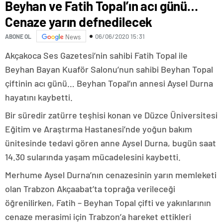
Beyhan ve Fatih Topal’ın acı günü…
Cenaze yarın defnedilecek
06/06/2020 15:31
ABONE OL
News
Akçakoca Ses Gazetesi’nin sahibi Fatih Topal ile
Beyhan Bayan Kuaför Salonu’nun sahibi Beyhan Topal
çiftinin acı günü… Beyhan Topal’ın annesi Aysel Durna
hayatını kaybetti.
Bir süredir zatürre teşhisi konan ve Düzce Üniversitesi
Eğitim ve Araştırma Hastanesi’nde yoğun bakım
ünitesinde tedavi gören anne Aysel Durna, bugün saat
14.30 sularında yaşam mücadelesini kaybetti.
Merhume Aysel Durna’nın cenazesinin yarın memleketi
olan Trabzon Akçaabat’ta toprağa verileceği
öğrenilirken, Fatih – Beyhan Topal çifti ve yakınlarının
cenaze merasimi için Trabzon’a hareket ettikleri