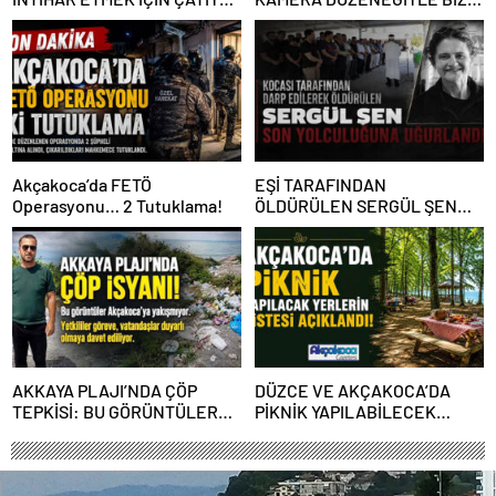
ÇIKTI
ALGI OPERASYONU YAPILDI”
Akçakoca’da FETÖ
EŞİ TARAFINDAN
Operasyonu… 2 Tutuklama!
ÖLDÜRÜLEN SERGÜL ŞEN
SON YOLCULUĞUNA
UĞURLANDI
AKKAYA PLAJI’NDA ÇÖP
DÜZCE VE AKÇAKOCA’DA
TEPKİSİ: BU GÖRÜNTÜLER
PİKNİK YAPILABİLECEK
AKÇAKOCA’YA YAKIŞMIYOR
YERLERİN LİSTESİ
AÇIKLANDI!