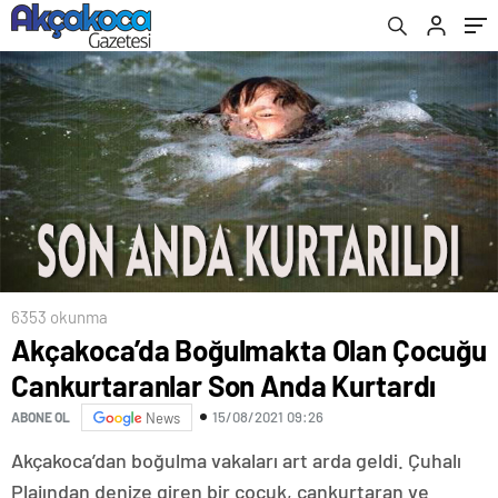
6353 okunma
Akçakoca’da Boğulmakta Olan Çocuğu
Cankurtaranlar Son Anda Kurtardı
15/08/2021 09:26
ABONE OL
News
Akçakoca’dan boğulma vakaları art arda geldi. Çuhalı
Plajından denize giren bir çocuk, cankurtaran ve