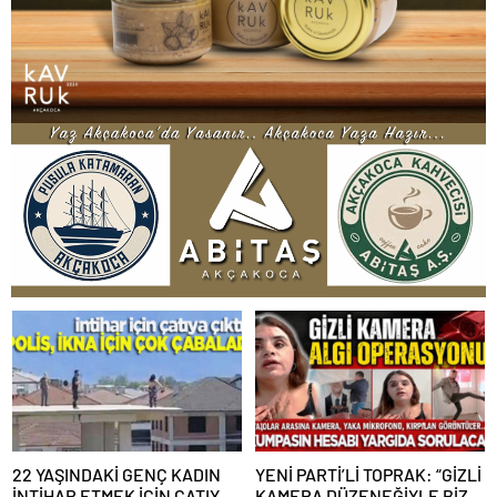
22 YAŞINDAKİ GENÇ KADIN
YENİ PARTİ’Lİ TOPRAK: “GİZLİ
İNTİHAR ETMEK İÇİN ÇATIYA
KAMERA DÜZENEĞİYLE BİZE