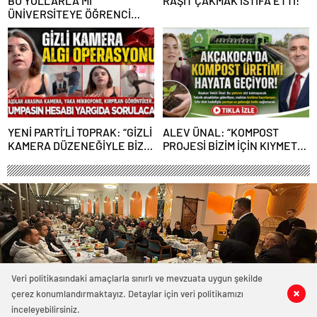
BU YOLLARLA MI
RAŞİT ÇAKMAK İSTİFA ETTİ!
ÜNİVERSİTEYE ÖĞRENCİ
ÇAĞIRACAĞIZ?
YENİ PARTİ’Lİ TOPRAK: “GİZLİ
ALEV ÜNAL: “KOMPOST
KAMERA DÜZENEĞİYLE BİZE
PROJESİ BİZİM İÇİN KIYMETLİ,
ALGI OPERASYONU YAPILDI”
ÜRETİME GEÇECEĞİZ”
Veri politikasındaki amaçlarla sınırlı ve mevzuata uygun şekilde
çerez konumlandırmaktayız. Detaylar için veri politikamızı
0
0
0
0
inceleyebilirsiniz.