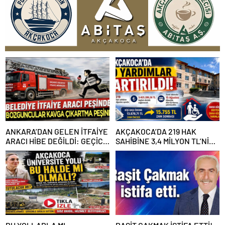
ANKARA’DAN GELEN İTFAİYE
AKÇAKOCA’DA 219 HAK
ARACI HİBE DEĞİLDİ: GEÇİCİ
SAHİBİNE 3,4 MİLYON TL’NİN
GÖREVLENDİRME SONA ERDİ
ÜZERİNDE DESTEK