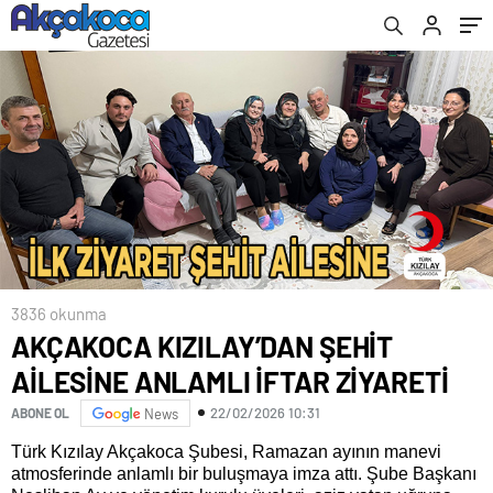
3836 okunma
AKÇAKOCA KIZILAY’DAN ŞEHİT
AİLESİNE ANLAMLI İFTAR ZİYARETİ
22/02/2026 10:31
ABONE OL
News
Türk Kızılay
Akçakoca Şubesi, Ramazan ayının manevi
atmosferinde anlamlı bir buluşmaya imza attı. Şube Başkanı