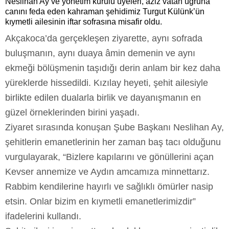
Neslihan Ay
ve yönetim kurulu üyeleri, aziz vatan uğruna
canını feda eden kahraman şehidimiz
Turgut Külünk
’ün
kıymetli ailesinin iftar sofrasına misafir oldu.
Akçakoca
’da gerçekleşen ziyarette, aynı sofrada
buluşmanın, aynı duaya âmin demenin ve aynı
ekmeği bölüşmenin taşıdığı derin anlam bir kez daha
yüreklerde hissedildi. Kızılay heyeti, şehit ailesiyle
birlikte edilen dualarla birlik ve dayanışmanın en
güzel örneklerinden birini yaşadı.
Ziyaret sırasında konuşan Şube Başkanı Neslihan Ay,
şehitlerin emanetlerinin her zaman baş tacı olduğunu
vurgulayarak, “Bizlere kapılarını ve gönüllerini açan
Kevser annemize ve Aydın amcamıza minnettarız.
Rabbim kendilerine hayırlı ve sağlıklı ömürler nasip
etsin. Onlar bizim en kıymetli emanetlerimizdir”
ifadelerini kullandı.