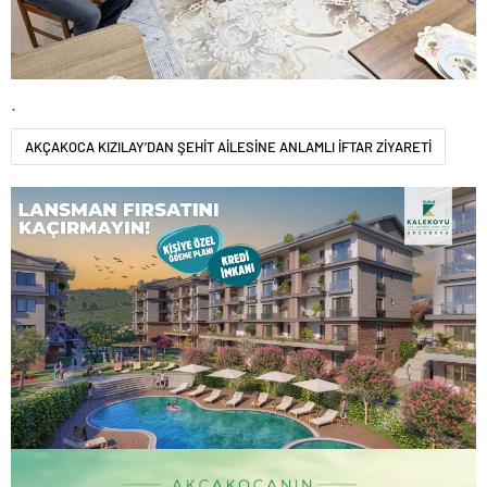
.
AKÇAKOCA KIZILAY’DAN ŞEHİT AİLESİNE ANLAMLI İFTAR ZİYARETİ