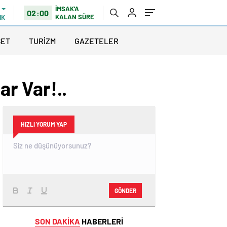
İMSAK'A
02:00
KALAN SÜRE
IK
SET
TURİZM
GAZETELER
r Var!..
HIZLI YORUM YAP
GÖNDER
SON DAKİKA
HABERLERİ