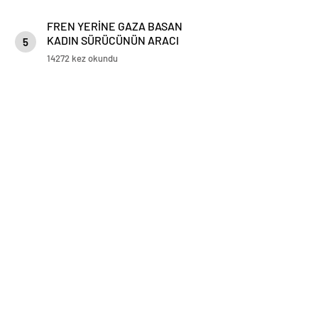
FREN YERİNE GAZA BASAN
KADIN SÜRÜCÜNÜN ARACI
5
KORKULUKLARDA ASILI KALDI
14272 kez okundu