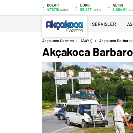
DOLAR
EURO
ALTIN
47,7076
55,2271
6.654,54
0.15%
0.3%
2,
SERVİSLER
AS
Akçakoca Gazetesi
ASAYİŞ
Akçakoca Barbaros K
Akçakoca Barbaros