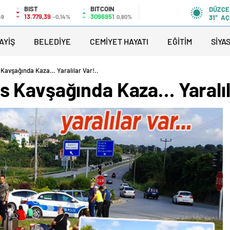
BIST
BITCOIN
DÜZCE
13.779,39
3096951
49
-0,14%
0,80%
31°
AÇ
AYİŞ
BELEDİYE
CEMİYET HAYATI
EĞİTİM
SİYA
avşağında Kaza… Yaralılar Var!..
 Kavşağında Kaza… Yaralıla