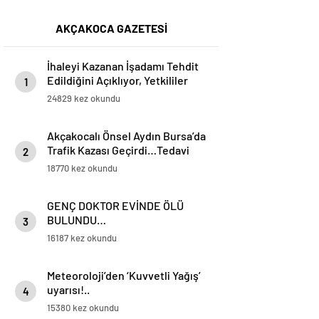
AKÇAKOCA GAZETESİ
İhaleyi Kazanan İşadamı Tehdit
Edildiğini Açıklıyor, Yetkililer
1
Suskun!
24829 kez okundu
Akçakocalı Önsel Aydın Bursa’da
Trafik Kazası Geçirdi…Tedavi
2
Altına Alınan Gencin Hayati
18770 kez okundu
Tehlikesi Sürüyor
GENÇ DOKTOR EVİNDE ÖLÜ
BULUNDU…
3
16187 kez okundu
Meteoroloji’den ‘Kuvvetli Yağış’
uyarısı!..
4
15380 kez okundu