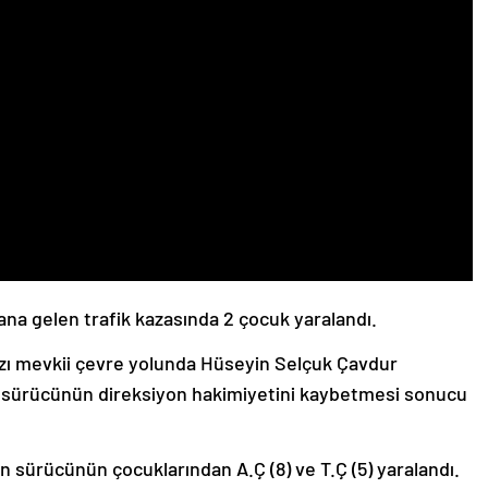
a gelen trafik kazasında 2 çocuk yaralandı.
ğzı mevkii çevre yolunda Hüseyin Selçuk Çavdur
l, sürücünün direksiyon hakimiyetini kaybetmesi sonucu
 sürücünün çocuklarından A.Ç (8) ve T.Ç (5) yaralandı.