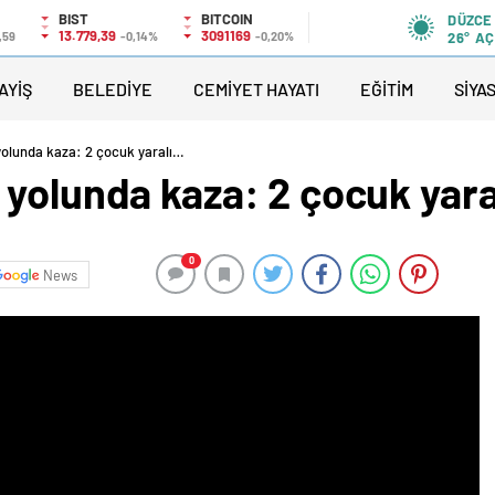
BIST
BITCOIN
DÜZCE
13.779,39
3091169
,59
-0,14%
-0,20%
26°
AÇ
AYİŞ
BELEDİYE
CEMİYET HAYATI
EĞİTİM
SİYA
olunda kaza: 2 çocuk yaralı…
 yolunda kaza: 2 çocuk yar
0
News