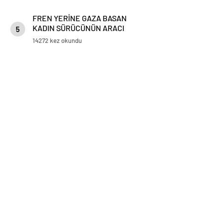
FREN YERİNE GAZA BASAN
KADIN SÜRÜCÜNÜN ARACI
5
KORKULUKLARDA ASILI KALDI
14272 kez okundu