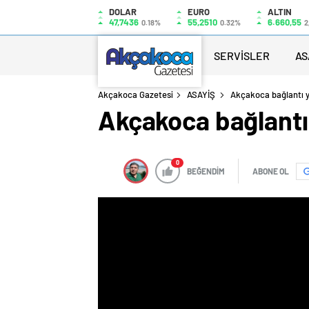
DOLAR
EURO
ALTIN
47,7436
55,2510
6.660,55
0.18%
0.32%
2
SERVİSLER
AS
Akçakoca Gazetesi
ASAYİŞ
Akçakoca bağlantı y
Akçakoca bağlantı
0
BEĞENDİM
ABONE OL