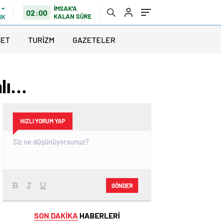
İMSAK'A
02:00
KALAN SÜRE
IK
SET
TURİZM
GAZETELER
alı…
HIZLI YORUM YAP
GÖNDER
SON DAKİKA
HABERLERİ