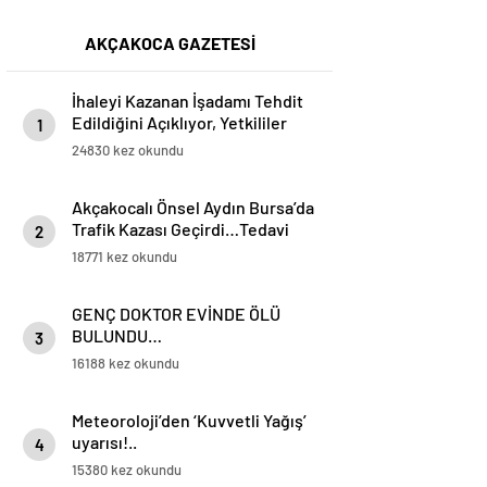
AKÇAKOCA GAZETESİ
İhaleyi Kazanan İşadamı Tehdit
Edildiğini Açıklıyor, Yetkililer
1
Suskun!
24830 kez okundu
Akçakocalı Önsel Aydın Bursa’da
Trafik Kazası Geçirdi…Tedavi
2
Altına Alınan Gencin Hayati
18771 kez okundu
Tehlikesi Sürüyor
GENÇ DOKTOR EVİNDE ÖLÜ
BULUNDU…
3
16188 kez okundu
Meteoroloji’den ‘Kuvvetli Yağış’
uyarısı!..
4
15380 kez okundu