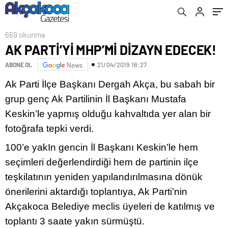
669 okunma
AK PARTİ’Yİ MHP’Mİ DİZAYN EDECEK!
21/04/2019 16:27
ABONE OL
News
Ak Parti İlçe Başkanı Dergah Akça, bu sabah bir
grup genç Ak Partilinin İl Başkanı Mustafa
Keskin’le yapmış olduğu kahvaltıda yer alan bir
fotoğrafa tepki verdi.
100’e yakIn gencin İl Başkanı Keskin’le hem
seçimleri değerlendirdiği hem de partinin ilçe
teşkilatının yeniden yapılandırılmasına dönük
önerilerini aktardığı toplantıya, Ak Parti’nin
Akçakoca Belediye meclis üyeleri de katılmış ve
toplantı 3 saate yakın sürmüştü.