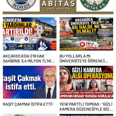
AKÇAKOCA’DA 219 HAK
BU YOLLARLA MI
SAHİBİNE 3,4 MİLYON TL’NİN
ÜNİVERSİTEYE ÖĞRENCİ
ÜZERİNDE DESTEK
ÇAĞIRACAĞIZ?
RAŞİT ÇAKMAK İSTİFA ETTİ!
YENİ PARTİ’Lİ TOPRAK: “GİZLİ
KAMERA DÜZENEĞİYLE BİZE
ALGI OPERASYONU YAPILDI”