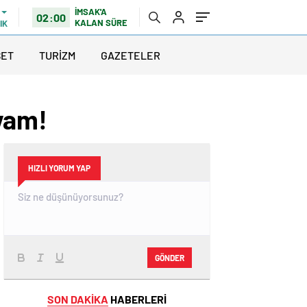
İMSAK'A
02:00
KALAN SÜRE
IK
SET
TURİZM
GAZETELER
vam!
HIZLI YORUM YAP
GÖNDER
SON DAKİKA
HABERLERİ