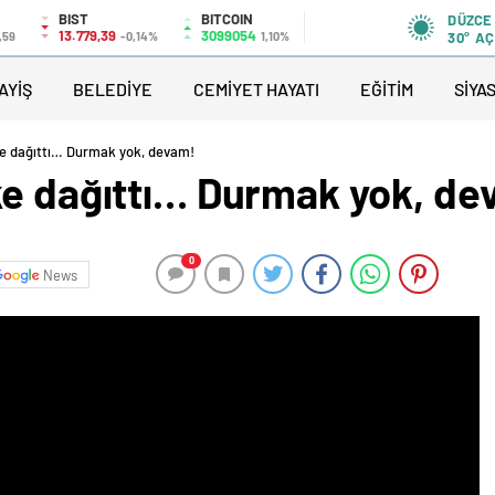
BIST
BITCOIN
DÜZCE
13.779,39
3099054
,59
-0,14%
1,10%
30°
AÇ
AYİŞ
BELEDİYE
CEMİYET HAYATI
EĞİTİM
SİYA
ke dağıttı… Durmak yok, devam!
ke dağıttı… Durmak yok, de
0
News