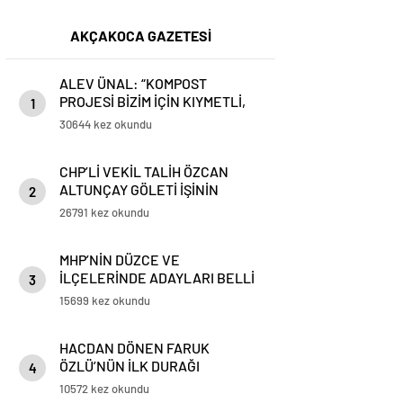
AKÇAKOCA GAZETESİ
ALEV ÜNAL: “KOMPOST
PROJESİ BİZİM İÇİN KIYMETLİ,
1
ÜRETİME GEÇECEĞİZ”
30644 kez okundu
CHP’Lİ VEKİL TALİH ÖZCAN
ALTUNÇAY GÖLETİ İŞİNİN
2
PEŞİNİ BIRAKMIYOR
26791 kez okundu
MHP’NİN DÜZCE VE
İLÇELERİNDE ADAYLARI BELLİ
3
OLDU
15699 kez okundu
HACDAN DÖNEN FARUK
ÖZLÜ’NÜN İLK DURAĞI
4
AKÇAKOCA OLDU
10572 kez okundu