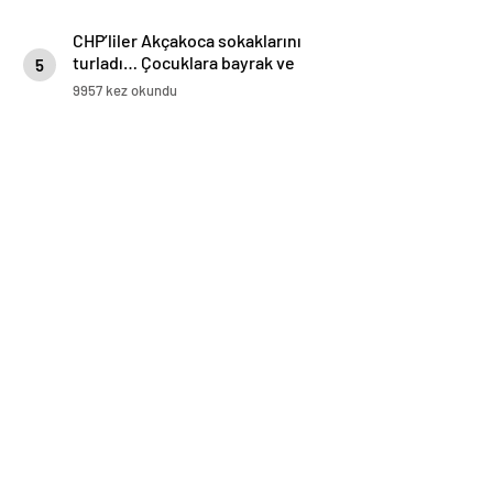
CHP’liler Akçakoca sokaklarını
turladı… Çocuklara bayrak ve
5
balon dağıttı
9957 kez okundu