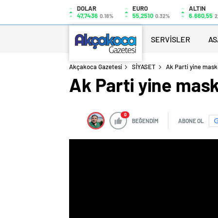
DOLAR
EURO
ALTIN
47,7436
55,2510
6.660,55
0.18%
0.32%
2
SERVİSLER
AS
Akçakoca Gazetesi
SİYASET
Ak Parti yine mas
Ak Parti yine mas
0
BEĞENDİM
ABONE OL