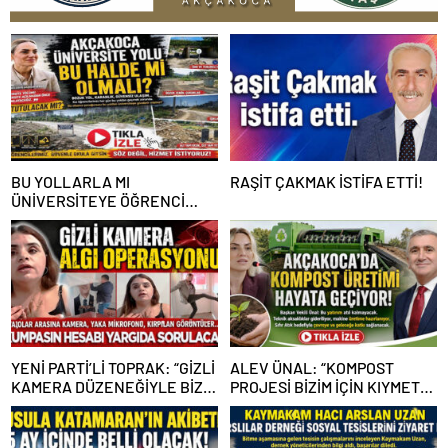
BU YOLLARLA MI
RAŞİT ÇAKMAK İSTİFA ETTİ!
ÜNİVERSİTEYE ÖĞRENCİ
ÇAĞIRACAĞIZ?
YENİ PARTİ’Lİ TOPRAK: “GİZLİ
ALEV ÜNAL: “KOMPOST
KAMERA DÜZENEĞİYLE BİZE
PROJESİ BİZİM İÇİN KIYMETLİ,
ALGI OPERASYONU YAPILDI”
ÜRETİME GEÇECEĞİZ”