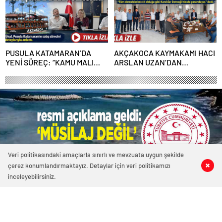
PUSULA KATAMARAN’DA
AKÇAKOCA KAYMAKAMI HACI
YENİ SÜREÇ: “KAMU MALI
ARSLAN UZAN’DAN
ÇÜRÜMEYE TERK EDİLEMEZ”
KARSLILAR DERNEĞİ SOSYAL
TESİSLERİNE ZİYARET
Veri politikasındaki amaçlarla sınırlı ve mevzuata uygun şekilde
çerez konumlandırmaktayız. Detaylar için veri politikamızı
0
0
0
0
inceleyebilirsiniz.
1869 okunma
VALİLİK AÇIKLADI… AKÇAKOCA’DA