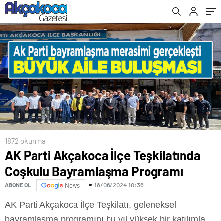
1872 okunma
AK Parti Akçakoca İlçe Teşkilatında
Coşkulu Bayramlaşma Programı
18/06/2024 10:36
ABONE OL
News
AK Parti Akçakoca İlçe Teşkilatı, geleneksel
bayramlaşma programını bu yıl yüksek bir katılımla