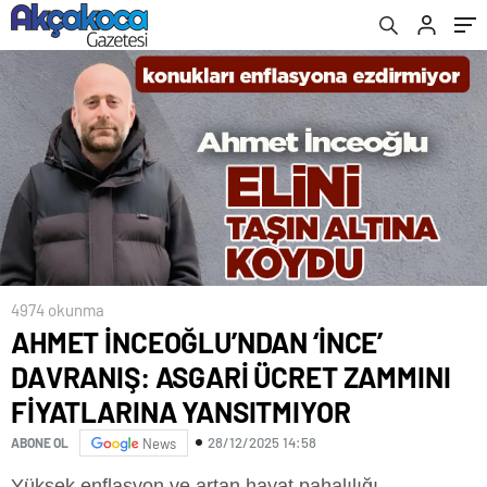
YANSITMIYOR
4974 okunma
AHMET İNCEOĞLU’NDAN ‘İNCE’
DAVRANIŞ: ASGARİ ÜCRET ZAMMINI
FİYATLARINA YANSITMIYOR
28/12/2025 14:58
ABONE OL
News
Yüksek enflasyon ve artan hayat pahalılığı