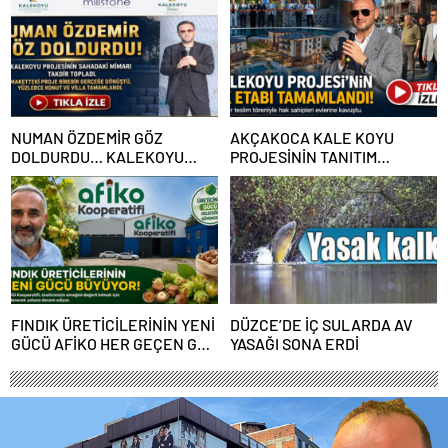
NUMAN ÖZDEMİR GÖZ
AKÇAKOCA KALE KOYU
DOLDURDU… KALEKOYU
PROJESİNİN TANITIM
PROJESİNİN SAHADAKİ
ETKİNLİĞİ MUHTEŞEM OLDU
MİMARI TAKDİR TOPLADI
FINDIK ÜRETİCİLERİNİN YENİ
DÜZCE’DE İÇ SULARDA AV
GÜCÜ AFİKO HER GEÇEN GÜN
YASAĞI SONA ERDİ
BÜYÜYOR