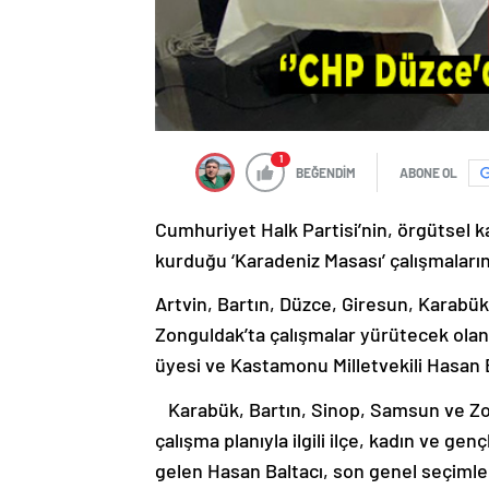
1
BEĞENDİM
ABONE OL
Cumhuriyet Halk Partisi’nin, örgütsel k
kurduğu ‘Karadeniz Masası’ çalışmaları
Artvin, Bartın, Düzce, Giresun, Karabü
Zonguldak’ta çalışmalar yürütecek olan
üyesi ve Kastamonu Milletvekili Hasan B
Karabük, Bartın, Sinop, Samsun ve Zon
çalışma planıyla ilgili ilçe, kadın ve ge
gelen Hasan Baltacı, son genel seçimlerde 