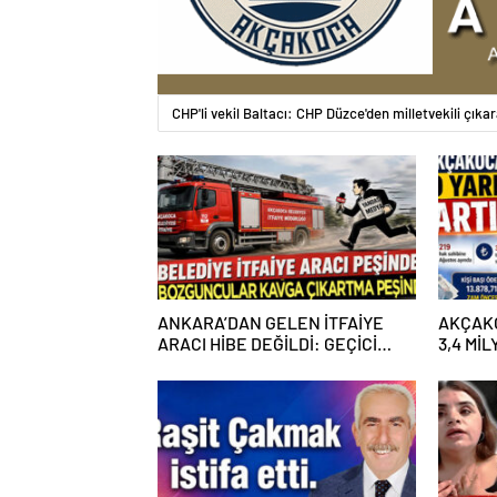
CHP'li vekil Baltacı: CHP Düzce'den milletvekili çıka
ANKARA’DAN GELEN İTFAİYE
AKÇAKO
ARACI HİBE DEĞİLDİ: GEÇİCİ
3,4 Mİ
GÖREVLENDİRME SONA ERDİ
DESTE