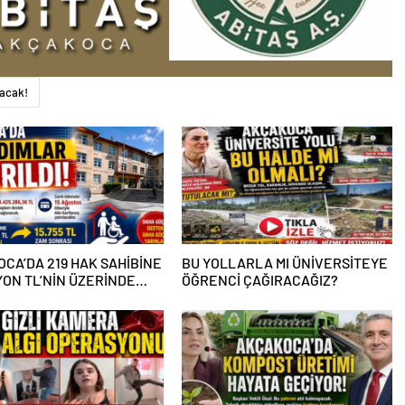
racak!
CA’DA 219 HAK SAHİBİNE
BU YOLLARLA MI ÜNİVERSİTEYE
LYON TL’NİN ÜZERİNDE
ÖĞRENCİ ÇAĞIRACAĞIZ?
K