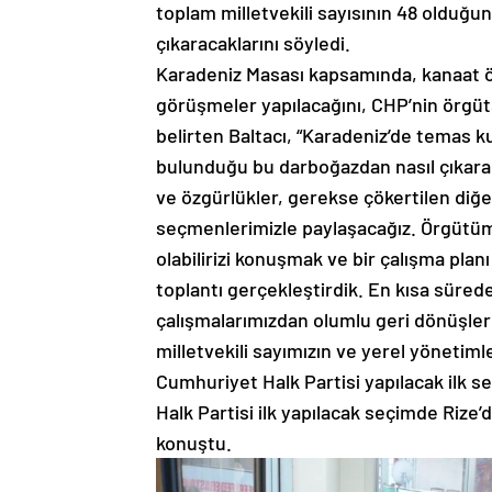
toplam milletvekili sayısının 48 olduğu
çıkaracaklarını söyledi.
Karadeniz Masası kapsamında, kanaat önd
görüşmeler yapılacağını, CHP’nin örgüt
belirten Baltacı, “Karadeniz’de temas k
bulunduğu bu darboğazdan nasıl çıkara
ve özgürlükler, gerekse çökertilen diğer
seçmenlerimizle paylaşacağız. Örgütümü
olabilirizi konuşmak ve bir çalışma plan
toplantı gerçekleştirdik. En kısa süre
çalışmalarımızdan olumlu geri dönüşler
milletvekili sayımızın ve yerel yönetim
Cumhuriyet Halk Partisi yapılacak ilk s
Halk Partisi ilk yapılacak seçimde Rize’
konuştu.