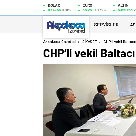
DOLAR
EURO
ALTIN
47,7436
55,2510
6.660,55
0.18%
0.32%
2
SERVİSLER
AS
Akçakoca Gazetesi
SİYASET
CHP’li vekil Baltac
CHP’li vekil Baltac