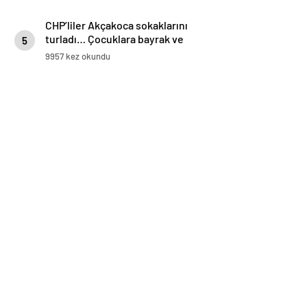
CHP’liler Akçakoca sokaklarını
turladı… Çocuklara bayrak ve
5
balon dağıttı
9957 kez okundu