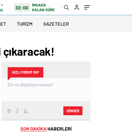
İMSAK'A
02:00
KALAN SÜRE
IK
SET
TURİZM
GAZETELER
i çıkaracak!
HIZLI YORUM YAP
GÖNDER
SON DAKİKA
HABERLERİ