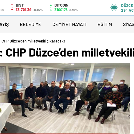
BIST
BITCOIN
DÜZCE
13.779,39
3100176
,59
-0,14%
0,30%
29°
AÇ
AYİŞ
BELEDİYE
CEMİYET HAYATI
EĞİTİM
SİYA
ı: CHP Düzce’den milletvekili çıkaracak!
ı: CHP Düzce’den milletvekil