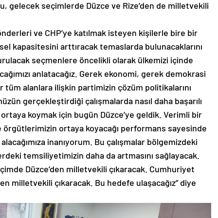
nu, gelecek seçimlerde Düzce ve Rize’den de milletvekili
erleri ve CHP’ye katılmak isteyen kişilerle bire bir
sel kapasitesini arttıracak temaslarda bulunacaklarını
urulacak seçmenlere öncelikli olarak ülkemizi içinde
cağımızı anlatacağız. Gerek ekonomi, gerek demokrasi
 tüm alanlara ilişkin partimizin çözüm politikalarını
zün gerçekleştirdiği çalışmalarda nasıl daha başarılı
ı ortaya koymak için bugün Düzce’ye geldik. Verimli bir
de örgütlerimizin ortaya koyacağı performans sayesinde
 alacağımıza inanıyorum. Bu çalışmalar bölgemizdeki
lerdeki temsiliyetimizin daha da artmasını sağlayacak.
eçimde Düzce’den milletvekili çıkaracak. Cumhuriyet
den milletvekili çıkaracak. Bu hedefe ulaşacağız” diye