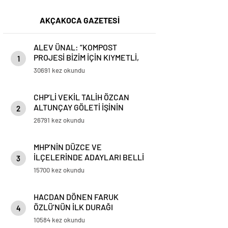
AKÇAKOCA GAZETESİ
ALEV ÜNAL: “KOMPOST
PROJESİ BİZİM İÇİN KIYMETLİ,
1
ÜRETİME GEÇECEĞİZ”
30691 kez okundu
CHP’Lİ VEKİL TALİH ÖZCAN
ALTUNÇAY GÖLETİ İŞİNİN
2
PEŞİNİ BIRAKMIYOR
26791 kez okundu
MHP’NİN DÜZCE VE
İLÇELERİNDE ADAYLARI BELLİ
3
OLDU
15700 kez okundu
HACDAN DÖNEN FARUK
ÖZLÜ’NÜN İLK DURAĞI
4
AKÇAKOCA OLDU
10584 kez okundu