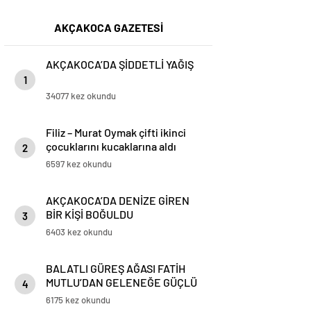
AKÇAKOCA GAZETESİ
AKÇAKOCA’DA ŞİDDETLİ YAĞIŞ
1
34077 kez okundu
Filiz – Murat Oymak çifti ikinci
çocuklarını kucaklarına aldı
2
6597 kez okundu
AKÇAKOCA’DA DENİZE GİREN
BİR KİŞİ BOĞULDU
3
6403 kez okundu
BALATLI GÜREŞ AĞASI FATİH
MUTLU’DAN GELENEĞE GÜÇLÜ
4
DESTEK!
6175 kez okundu