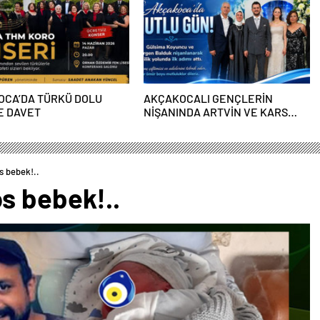
OCA’DA TÜRKÜ DOLU
AKÇAKOCALI GENÇLERİN
E DAVET
NİŞANINDA ARTVİN VE KARS
OYUNLARI BİRLİKTE OYNANDI
s bebek!..
s bebek!..