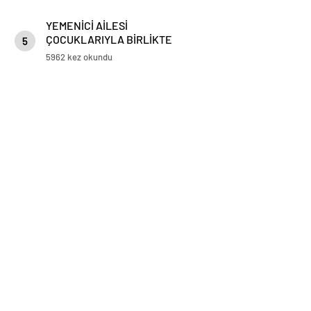
YEMENİCİ AİLESİ
ÇOCUKLARIYLA BİRLİKTE
5
KARIN KEYFİNİ ÇIKARDI
5962 kez okundu