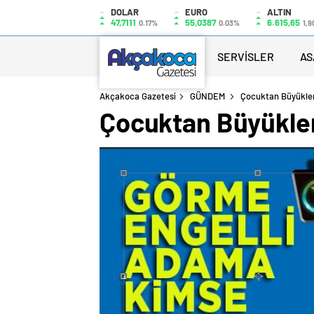
DOLAR
EURO
ALTIN
47,7111
55,0387
6.615,65
0.17%
0.03%
1,9
SERVİSLER
AS
Akçakoca Gazetesi
GÜNDEM
Çocuktan Büyüklere
Çocuktan Büyüklere