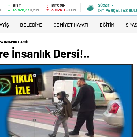
BIST
BITCOIN
DÜZCE
13.826,27
3092611
0
0,20%
-0,10%
24°
PARÇALI AZ BUL
AYİŞ
BELEDİYE
CEMİYET HAYATI
EĞİTİM
SİYA
 İnsanlık Dersi!..
 İnsanlık Dersi!..