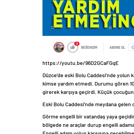
2
BEĞENDİM
ABONE OL
https://youtu.be/96D2GCaFGqE
Düzce’de eski Bolu Caddesi’nde yolun 
kimse yardım etmedi. Durumu gören 10 
girerek karşıya geçirdi. Küçük çocuğun 
Eski Bolu Caddesi’nde meydana gelen ol
Görme engelli bir vatandaş yaya geçidin
bölgede ne araçlar durup engelli adama
Engelli adam yolun karşısına geçebilmek