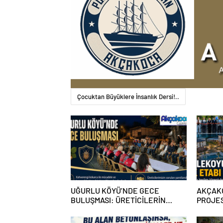
Çocuktan Büyüklere İnsanlık Dersi!..
UĞURLU KÖYÜ’NDE GECE
AKÇAK
BULUŞMASI: ÜRETİCİLERİN
PROJES
GÜNDEMİNDE KAHVERENGİ
MUHTE
KOKARCA VARDI