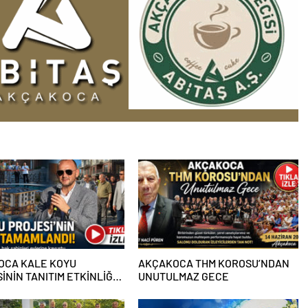
OCA KALE KOYU
AKÇAKOCA THM KOROSU’NDAN
İNİN TANITIM ETKİNLİĞİ
UNUTULMAZ GECE
ŞEM OLDU