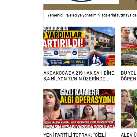
Yemenici: ''Belediye yönetimini sözlerini tutmaya da
AKÇAKOCA’DA 219 HAK SAHİBİNE
BU YOL
3,4 MİLYON TL’NİN ÜZERİNDE
ÖĞRENC
DESTEK
YENİ PARTİ’Lİ TOPRAK: “GİZLİ
ALEV Ü