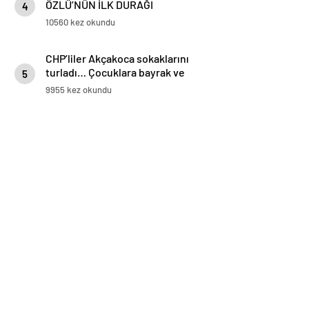
ÖZLÜ’NÜN İLK DURAĞI
4
AKÇAKOCA OLDU
10560 kez okundu
CHP’liler Akçakoca sokaklarını
turladı… Çocuklara bayrak ve
5
balon dağıttı
9955 kez okundu