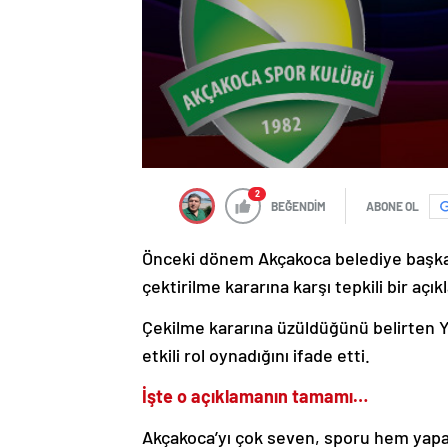
2
BEĞENDİM
ABONE OL
Önceki dönem Akçakoca belediye başka
çektirilme kararına karşı tepkili bir açık
Çekilme kararına üzüldüğünü belirten Y
etkili rol oynadığını ifade etti.
İşte o açıklamanın tamamı…
Akçakoca’yı çok seven, sporu hem yapan,