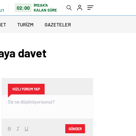
İMSAK'A
02:00
KALAN SÜRE
LUTLU
SET
TURİZM
GAZETELER
maya davet
HIZLI YORUM YAP
GÖNDER