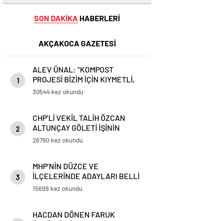
SON DAKİKA
HABERLERİ
AKÇAKOCA GAZETESİ
ALEV ÜNAL: “KOMPOST
PROJESİ BİZİM İÇİN KIYMETLİ,
1
ÜRETİME GEÇECEĞİZ”
30544 kez okundu
CHP’Lİ VEKİL TALİH ÖZCAN
ALTUNÇAY GÖLETİ İŞİNİN
2
PEŞİNİ BIRAKMIYOR
26790 kez okundu
MHP’NİN DÜZCE VE
İLÇELERİNDE ADAYLARI BELLİ
3
OLDU
15699 kez okundu
HACDAN DÖNEN FARUK