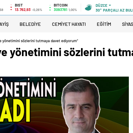
BIST
BITCOIN
DÜZCE
13.762,93
3093781
,58
-0,26%
1,00%
30°
PARÇALI AZ BU
AYİŞ
BELEDİYE
CEMİYET HAYATI
EĞİTİM
SİYA
e yönetimini sözlerini tutmaya davet ediyorum”
e yönetimini sözlerini tut