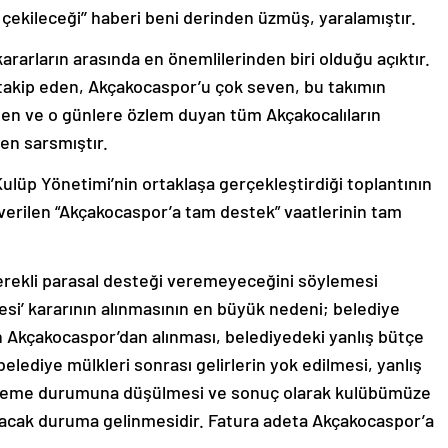
çekileceği’’ haberi beni derinden üzmüş, yaralamıştır.
ararların arasında en önemlilerinden biri olduğu açıktır.
takip eden, Akçakocaspor’u çok seven, bu takımın
ilen ve o günlere özlem duyan tüm Akçakocalıların
den sarsmıştır.
lüp Yönetimi’nin ortaklaşa gerçekleştirdiği toplantının
 verilen “Akçakocaspor’a tam destek” vaatlerinin tam
erekli parasal desteği veremeyeceğini söylemesi
si’ kararının alınmasının en büyük nedeni; belediye
in Akçakocaspor’dan alınması, belediyedeki yanlış bütçe
belediye mülkleri sonrası gelirlerin yok edilmesi, yanlış
ememe durumuna düşülmesi ve sonuç olarak kulübümüze
acak duruma gelinmesidir. Fatura adeta Akçakocaspor’a