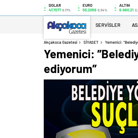
DOLAR
EURO
ALTIN
47,7077
55,2059
6.660,21
0.17%
0.34%
2
SERVİSLER
AS
Akçakoca Gazetesi
SİYASET
Yemenici: ”Belediy
Yemenici: ”Belediy
ediyorum”