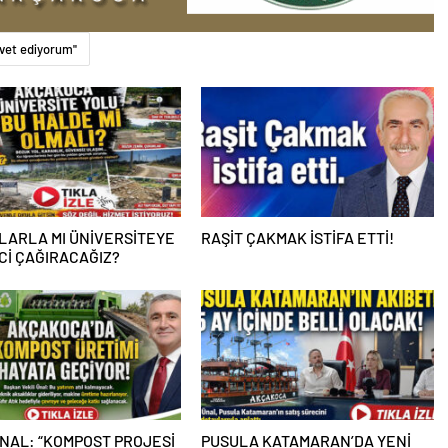
vet ediyorum''
LARLA MI ÜNİVERSİTEYE
RAŞİT ÇAKMAK İSTİFA ETTİ!
İ ÇAĞIRACAĞIZ?
NAL: “KOMPOST PROJESİ
PUSULA KATAMARAN’DA YENİ