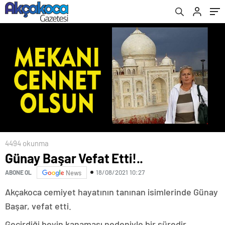
4494 okunma
Günay Başar Vefat Etti!..
18/08/2021 10:27
ABONE OL
News
Akçakoca cemiyet hayatının tanınan isimlerinde Günay
Başar, vefat etti.
Geçirdiği beyin kanaması nedeniyle bir süredir