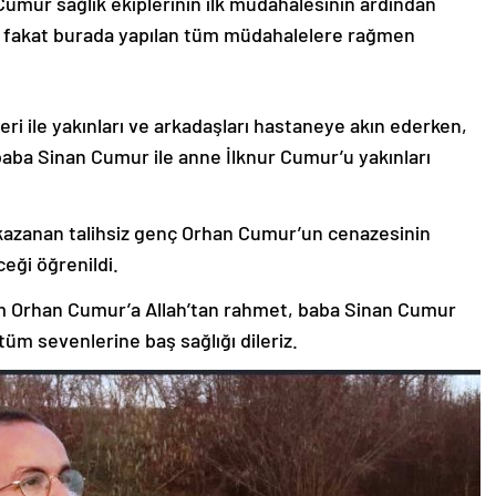
Cumur sağlık ekiplerinin ilk müdahalesinin ardından
ı, fakat burada yapılan tüm müdahalelere rağmen
i ile yakınları ve arkadaşları hastaneye akın ederken,
baba Sinan Cumur ile anne İlknur Cumur’u yakınları
i kazanan talihsiz genç Orhan Cumur’un cenazesinin
eği öğrenildi.
m Orhan Cumur’a Allah’tan rahmet, baba Sinan Cumur
üm sevenlerine baş sağlığı dileriz.