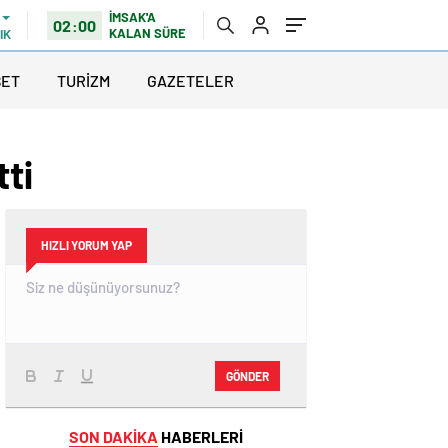
İMSAK'A
02:00
KALAN SÜRE
IK
SET
TURİZM
GAZETELER
ti
HIZLI YORUM YAP
GÖNDER
SON DAKİKA
HABERLERİ