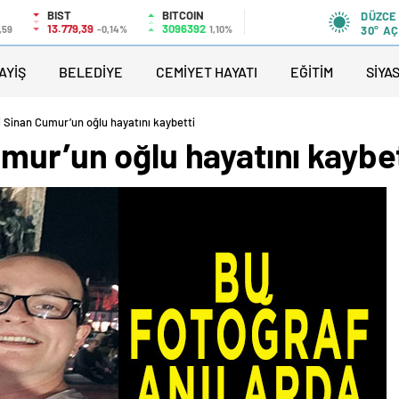
BIST
BITCOIN
DÜZCE
13.779,39
3096392
,59
-0,14%
1,10%
30°
AÇ
AYİŞ
BELEDİYE
CEMİYET HAYATI
EĞİTİM
SİYA
i Sinan Cumur’un oğlu hayatını kaybetti
mur’un oğlu hayatını kaybet