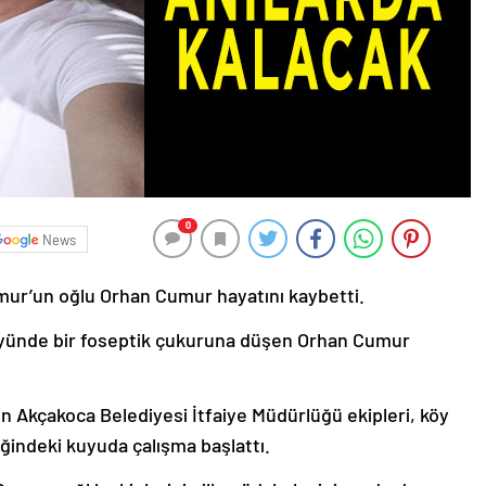
0
News
umur’un oğlu Orhan Cumur hayatını kaybetti.
köyünde bir foseptik çukuruna düşen Orhan Cumur
n Akçakoca Belediyesi İtfaiye Müdürlüğü ekipleri, köy
liğindeki kuyuda çalışma başlattı.