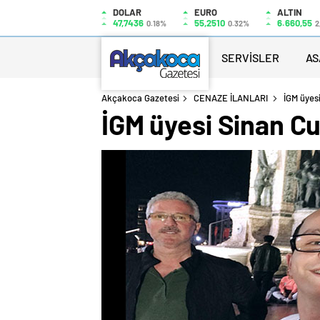
DOLAR
EURO
ALTIN
47,7436
55,2510
6.660,55
0.18%
0.32%
2
SERVİSLER
AS
Akçakoca Gazetesi
CENAZE İLANLARI
İGM üyes
İGM üyesi Sinan Cu