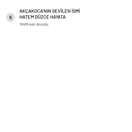
AKÇAKOCA’NIN SEVİLEN İSMİ
HATEM DÜZCE HAYATA
5
GÖZLERİNİ YUMDU
19418 kez okundu