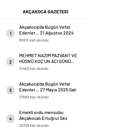
AKÇAKOCA GAZETESİ
Akçakoca’da Bugün Vefat
Edenler… 21 Ağustos 2024
1
Çarşamba
85915 kez okundu
MEHMET NAZIM PAZVANT VE
HÜSNÜ KOÇ’UN ACI GÜNÜ…
2
31460 kez okundu
Akçakoca’da Bugün Vefat
Edenler… 27 Mayıs 2025 Salı
3
27592 kez okundu
Emekli ordu mensubu
Akçakocalı Ertuğrul Ses
4
Koronavirüse yenik düştü
20739 kez okundu