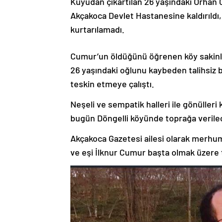
Kuyudan çıkartılan 26 yaşındaki Orhan 
Akçakoca Devlet Hastanesine kaldırıld
kurtarılamadı.
Cumur’un öldüğünü öğrenen köy sakinler
26 yaşındaki oğlunu kaybeden talihsiz 
teskin etmeye çalıştı.
Neşeli ve sempatik halleri ile gönüller
bugün Döngelli köyünde toprağa verilec
Akçakoca Gazetesi ailesi olarak merhu
ve eşi İlknur Cumur başta olmak üzere t