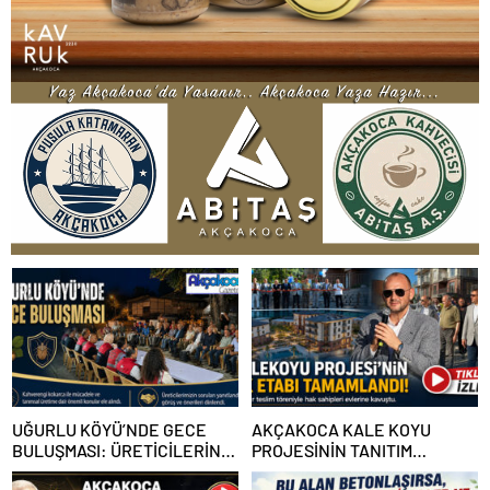
UĞURLU KÖYÜ’NDE GECE
AKÇAKOCA KALE KOYU
BULUŞMASI: ÜRETİCİLERİN
PROJESİNİN TANITIM
GÜNDEMİNDE KAHVERENGİ
ETKİNLİĞİ MUHTEŞEM OLDU