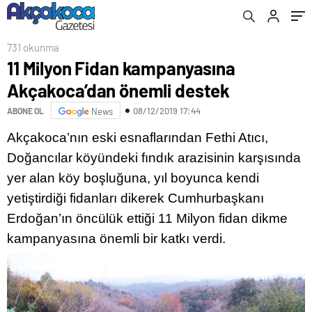
731 okunma
11 Milyon Fidan kampanyasına
Akçakoca’dan önemli destek
08/12/2019 17:44
ABONE OL
News
Akçakoca’nın eski esnaflarından Fethi Atıcı,
Doğancılar köyündeki fındık arazisinin karşısında
yer alan köy boşluğuna, yıl boyunca kendi
yetiştirdiği fidanları dikerek Cumhurbaşkanı
Erdoğan’ın öncülük ettiği 11 Milyon fidan dikme
kampanyasına önemli bir katkı verdi.