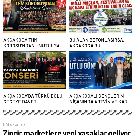
KOKARCA VARDI
AKÇAKOCA THM
BU ALAN BETONLAŞIRSA,
KOROSU’NDAN UNUTULMAZ
AKÇAKOCA BU
GECE
GÜZELLİKLERDEN MAHRUM
KALACAK!
AKÇAKOCA’DA TÜRKÜ DOLU
AKÇAKOCALI GENÇLERİN
GECEYE DAVET
NİŞANINDA ARTVİN VE KARS
OYUNLARI BİRLİKTE
OYNANDI
841 okunma
Zincir marketlere yeni yasaklar geliyor