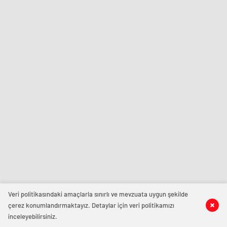
Veri politikasındaki amaçlarla sınırlı ve mevzuata uygun şekilde
çerez konumlandırmaktayız. Detaylar için veri politikamızı
inceleyebilirsiniz.