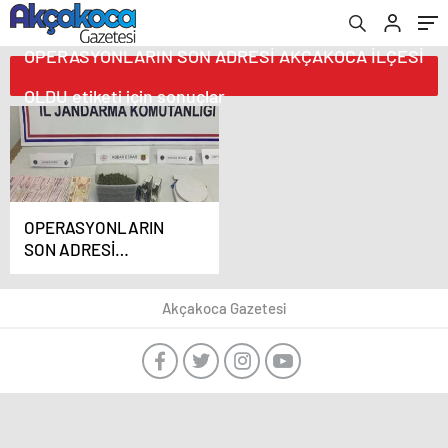
OPERASYONLARIN SON ADRESİ AKÇAKOCA İLÇESİ
OLDU etiketi için sonuçlar
OPERASYONLARIN
SON ADRESİ
AKÇAKOCA İLÇESİ
OLDU
Akçakoca Gazetesi