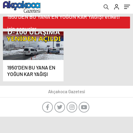
1950’DEN BU YANA EN YOĞUN KAR YAĞIŞI etiketi
için sonuçlar
1950’DEN BU YANA EN
YOĞUN KAR YAĞIŞI
Akçakoca Gazetesi