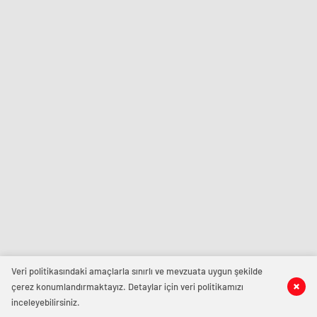
Veri politikasındaki amaçlarla sınırlı ve mevzuata uygun şekilde
çerez konumlandırmaktayız. Detaylar için veri politikamızı
inceleyebilirsiniz.