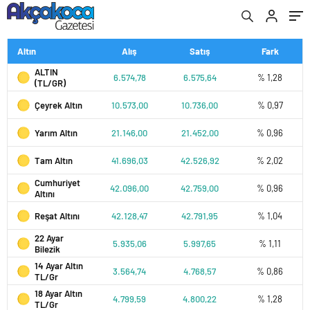
Altın
Alış
Satış
Fark
ALTIN
6.574,78
6.575,64
% 1,28
(TL/GR)
Çeyrek Altın
10.573,00
10.736,00
% 0,97
Yarım Altın
21.146,00
21.452,00
% 0,96
Tam Altın
41.696,03
42.526,92
% 2,02
Cumhuriyet
42.096,00
42.759,00
% 0,96
Altını
Reşat Altını
42.128,47
42.791,95
% 1,04
22 Ayar
5.935,06
5.997,65
% 1,11
Bilezik
14 Ayar Altın
3.564,74
4.768,57
% 0,86
TL/Gr
18 Ayar Altın
4.799,59
4.800,22
% 1,28
TL/Gr