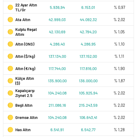
22 Ayar Altın
5.936,94
6.153,01
% 0,97
TL/Gr
Ata Altın
42.999,03
44.092,32
% 2,02
Kulplu Reşat
42.130,69
42.794,20
% 1,05
Altını
Altın (ONS)
4.286,40
4.286,95
% 1,10
Altın ($/kg)
137.134,00
137.152,00
% 1,11
Altın (€/kg)
117.744,00
117.816,00
% 1,90
Külçe Altın
135.900,00
136.000,00
% 1,87
($)
Kapalıçarşı
104.240,08
105.925,94
% 2,02
Ziynet 2.5
Beşli Altın
211.086,16
215.243,59
% 2,02
Gremse Altın
104.240,08
106.643,41
% 2,02
Has Altın
6.541,91
6.542,77
% 1,28