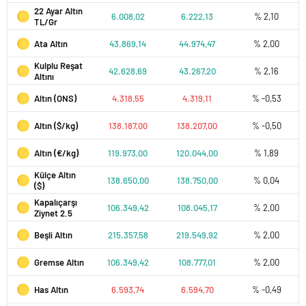
22 Ayar Altın
6.008,02
6.222,13
% 2,10
TL/Gr
Ata Altın
43.869,14
44.974,47
% 2,00
Kulplu Reşat
42.628,69
43.267,20
% 2,16
Altını
Altın (ONS)
4.318,55
4.319,11
% -0,53
Altın ($/kg)
138.187,00
138.207,00
% -0,50
Altın (€/kg)
119.973,00
120.044,00
% 1,89
Külçe Altın
138.650,00
138.750,00
% 0,04
($)
Kapalıçarşı
106.349,42
108.045,17
% 2,00
Ziynet 2.5
Beşli Altın
215.357,58
219.549,92
% 2,00
Gremse Altın
106.349,42
108.777,01
% 2,00
Has Altın
6.593,74
6.594,70
% -0,49