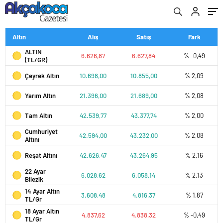
Altın
Alış
Satış
Fark
ALTIN
6.626,87
6.627,84
% -0,49
(TL/GR)
Çeyrek Altın
10.698,00
10.855,00
% 2,09
Yarım Altın
21.396,00
21.689,00
% 2,08
Tam Altın
42.539,77
43.377,74
% 2,00
Cumhuriyet
42.594,00
43.232,00
% 2,08
Altını
Reşat Altını
42.626,47
43.264,95
% 2,16
22 Ayar
6.028,62
6.058,14
% 2,13
Bilezik
14 Ayar Altın
3.608,48
4.816,37
% 1,87
TL/Gr
18 Ayar Altın
4.837,62
4.838,32
% -0,49
TL/Gr