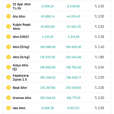
22 Ayar Altın
6.036,24
6.249,58
% 2,55
TL/Gr
Ata Altın
43.869,14
44.974,47
% 2,00
Kulplu Reşat
42.832,69
43.462,20
% 2,62
Altını
Altın (ONS)
4.341,07
4.341,63
% 2,39
Altın ($/kg)
138.886,00
138.903,00
% 2,40
Altın (€/kg)
119.973,00
120.044,00
% 1,89
Külçe Altın
138.650,00
138.750,00
% 0,04
($)
Kapalıçarşı
106.349,42
108.045,17
% 2,00
Ziynet 2.5
Beşli Altın
215.357,58
219.549,92
% 2,00
Gremse Altın
106.349,42
108.777,01
% 2,00
Has Altın
6.626,39
6.627,24
% 2,59