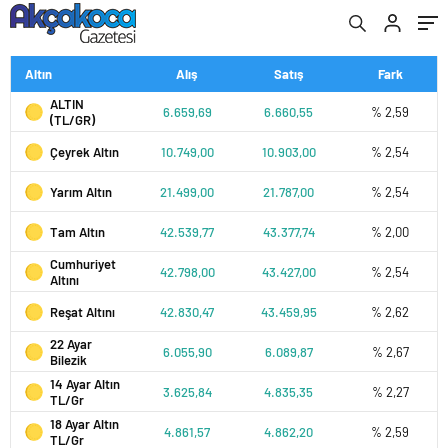
Altın
Alış
Satış
Fark
ALTIN
6.659,69
6.660,55
% 2,59
(TL/GR)
Çeyrek Altın
10.749,00
10.903,00
% 2,54
Yarım Altın
21.499,00
21.787,00
% 2,54
Tam Altın
42.539,77
43.377,74
% 2,00
Cumhuriyet
42.798,00
43.427,00
% 2,54
Altını
Reşat Altını
42.830,47
43.459,95
% 2,62
22 Ayar
6.055,90
6.089,87
% 2,67
Bilezik
14 Ayar Altın
3.625,84
4.835,35
% 2,27
TL/Gr
18 Ayar Altın
4.861,57
4.862,20
% 2,59
TL/Gr