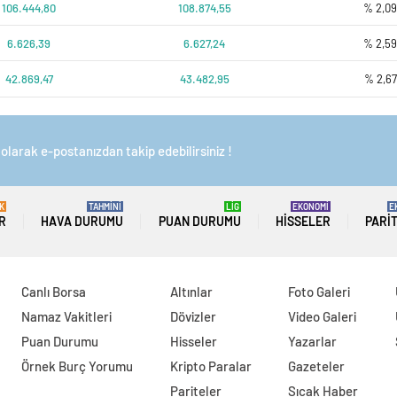
106.444,80
108.874,55
% 2,0
6.626,39
6.627,24
% 2,5
42.869,47
43.482,95
% 2,67
olarak e-postanızdan takip edebilirsiniz !
K
TAHMİNİ
LİG
EKONOMİ
E
R
HAVA DURUMU
PUAN DURUMU
HISSELER
PARI
Canlı Borsa
Altınlar
Foto Galeri
Namaz Vakitleri
Dövizler
Video Galeri
Puan Durumu
Hisseler
Yazarlar
Örnek Burç Yorumu
Kripto Paralar
Gazeteler
Pariteler
Sıcak Haber