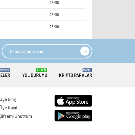
9
23:08
9
23:08
23:08
KONOMİ
TRAFİK
CANLI
TELER
YOL DURUMU
KRIPTO PARALAR
Üye Giriş
Üye Kayıt
Şifremi Unuttum