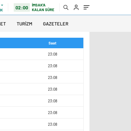
İMSAK'A
02:00
KALAN SÜRE
IK
SET
TURİZM
GAZETELER
Saat
9
23:08
0
23:08
9
23:08
9
23:08
9
23:08
23:08
3
23:08