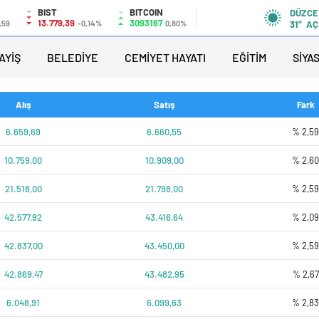
BIST
BITCOIN
DÜZCE
13.779,39
3093167
,59
-0,14%
0,80%
31°
AÇ
AYİŞ
BELEDİYE
CEMİYET HAYATI
EĞİTİM
SİYA
Alış
Satış
Fark
6.659,69
6.660,55
% 2,5
10.759,00
10.909,00
% 2,6
21.518,00
21.798,00
% 2,5
42.577,92
43.416,64
% 2,0
42.837,00
43.450,00
% 2,5
42.869,47
43.482,95
% 2,67
6.048,91
6.099,63
% 2,8