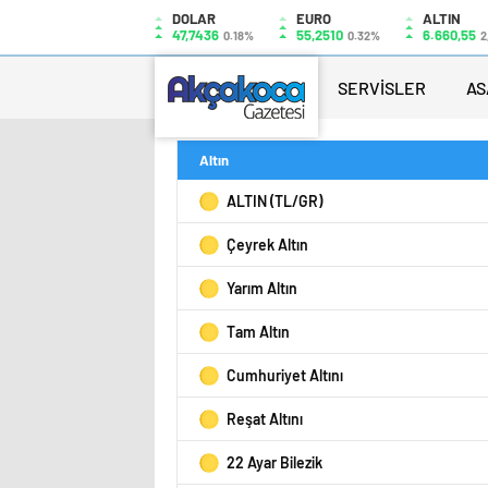
DOLAR
EURO
ALTIN
47,7436
55,2510
6.660,55
0.18%
0.32%
2
SERVİSLER
AS
Altın
ALTIN (TL/GR)
Çeyrek Altın
Yarım Altın
Tam Altın
Cumhuriyet Altını
Reşat Altını
22 Ayar Bilezik