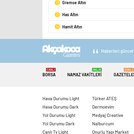
Gremse Altın
Has Altın
Hamit Altın
Haberleri güncel 
CANLI
ANLIK
GÜNLÜ
BORSA
NAMAZ VAKITLERI
GAZETELE
Hava Durumu Light
Türker ATEŞ
Hava Durumu Dark
Dermoevim
Yol Durumu Light
Medyaj Creative
Yol Durumu Dark
Nalburcum
Canlı Tv Light
Onurlu Yapı Market