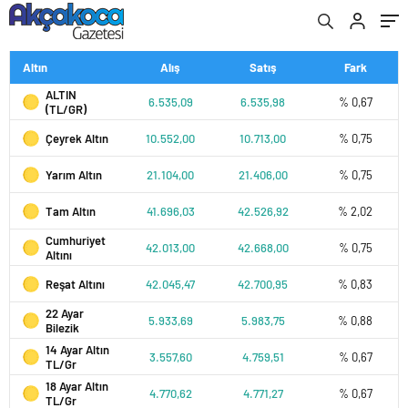
Altın
Alış
Satış
Fark
ALTIN
6.535,09
6.535,98
% 0,67
(TL/GR)
Çeyrek Altın
10.552,00
10.713,00
% 0,75
Yarım Altın
21.104,00
21.406,00
% 0,75
Tam Altın
41.696,03
42.526,92
% 2,02
Cumhuriyet
42.013,00
42.668,00
% 0,75
Altını
Reşat Altını
42.045,47
42.700,95
% 0,83
22 Ayar
5.933,69
5.983,75
% 0,88
Bilezik
14 Ayar Altın
3.557,60
4.759,51
% 0,67
TL/Gr
18 Ayar Altın
4.770,62
4.771,27
% 0,67
TL/Gr