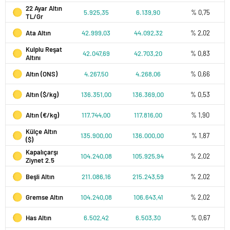
22 Ayar Altın
5.925,35
6.139,90
% 0,75
TL/Gr
Ata Altın
42.999,03
44.092,32
% 2,02
Kulplu Reşat
42.047,69
42.703,20
% 0,83
Altını
Altın (ONS)
4.267,50
4.268,06
% 0,66
Altın ($/kg)
136.351,00
136.369,00
% 0,53
Altın (€/kg)
117.744,00
117.816,00
% 1,90
Külçe Altın
135.900,00
136.000,00
% 1,87
($)
Kapalıçarşı
104.240,08
105.925,94
% 2,02
Ziynet 2.5
Beşli Altın
211.086,16
215.243,59
% 2,02
Gremse Altın
104.240,08
106.643,41
% 2,02
Has Altın
6.502,42
6.503,30
% 0,67