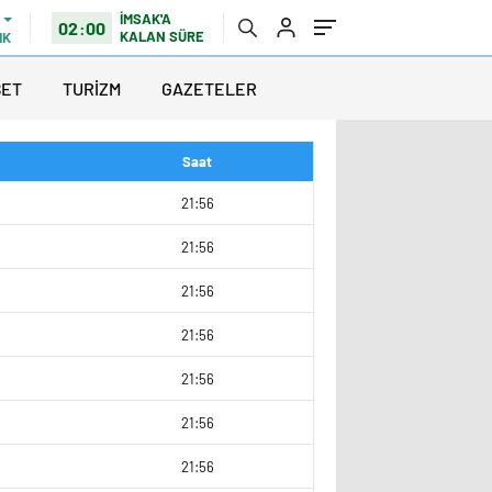
İMSAK'A
02:00
KALAN SÜRE
IK
SET
TURİZM
GAZETELER
Saat
9
21:56
0
21:56
9
21:56
9
21:56
9
21:56
21:56
3
21:56