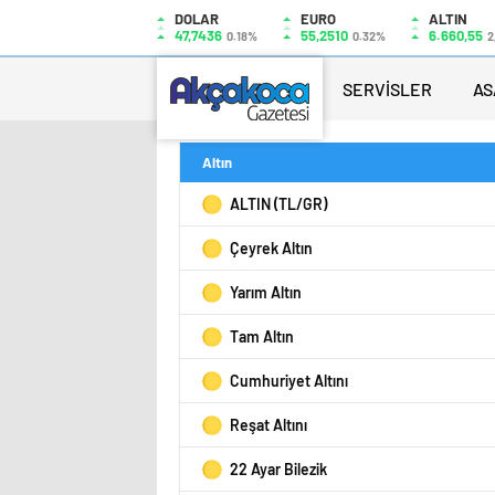
DOLAR
EURO
ALTIN
47,7436
55,2510
6.660,55
0.18%
0.32%
2
SERVİSLER
AS
Altın
ALTIN (TL/GR)
Çeyrek Altın
Yarım Altın
Tam Altın
Cumhuriyet Altını
Reşat Altını
22 Ayar Bilezik