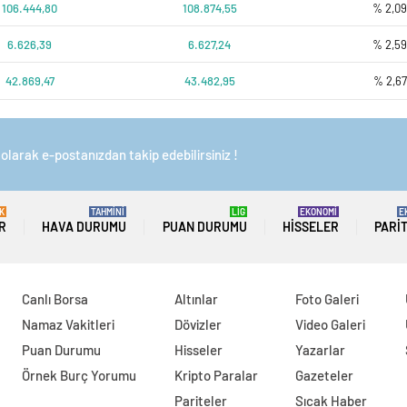
106.444,80
108.874,55
% 2,0
6.626,39
6.627,24
% 2,5
42.869,47
43.482,95
% 2,67
olarak e-postanızdan takip edebilirsiniz !
K
TAHMİNİ
LİG
EKONOMİ
E
R
HAVA DURUMU
PUAN DURUMU
HISSELER
PARI
Canlı Borsa
Altınlar
Foto Galeri
Namaz Vakitleri
Dövizler
Video Galeri
Puan Durumu
Hisseler
Yazarlar
Örnek Burç Yorumu
Kripto Paralar
Gazeteler
Pariteler
Sıcak Haber