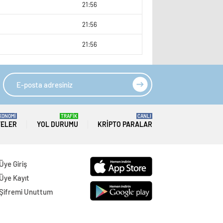
9
21:56
9
21:56
21:56
KONOMİ
TRAFİK
CANLI
TELER
YOL DURUMU
KRIPTO PARALAR
Üye Giriş
Üye Kayıt
Şifremi Unuttum