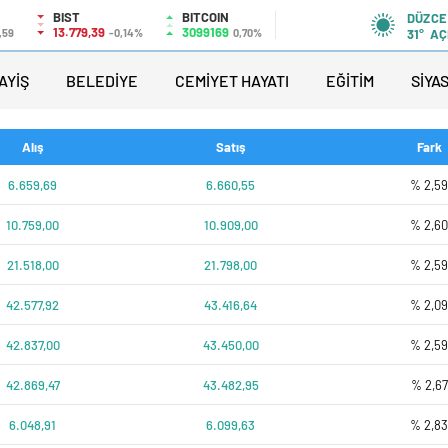
BIST
BITCOIN
DÜZCE
13.779,39
3099169
,59
-0,14%
0,70%
31°
AÇ
AYİŞ
BELEDİYE
CEMİYET HAYATI
EĞİTİM
SİYA
Alış
Satış
Fark
6.659,69
6.660,55
% 2,5
10.759,00
10.909,00
% 2,6
21.518,00
21.798,00
% 2,5
42.577,92
43.416,64
% 2,0
42.837,00
43.450,00
% 2,5
42.869,47
43.482,95
% 2,67
6.048,91
6.099,63
% 2,8