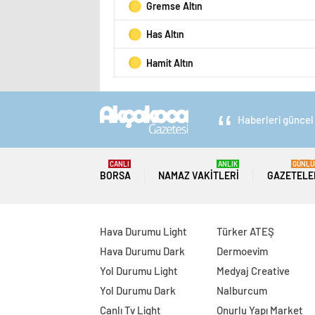
Gremse Altın
Has Altın
Hamit Altın
Haberleri güncel 
CANLI
ANLIK
GÜNLÜ
BORSA
NAMAZ VAKITLERI
GAZETELE
Hava Durumu Light
Türker ATEŞ
Hava Durumu Dark
Dermoevim
Yol Durumu Light
Medyaj Creative
Yol Durumu Dark
Nalburcum
Canlı Tv Light
Onurlu Yapı Market